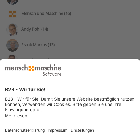
Mensch und Maschine (16)
Andy Pohl (14)
Frank Markus (13)
Patrick Stumpf (12)
Pascal Ricardo Klammer (11)
Manfred Lampert (10)
Alle Autorinnen und Autoren »
© 2026 Mensch und Maschine -
Impressum
-
Datenschutz
-
Cookie
Consent Settings
-
AGB