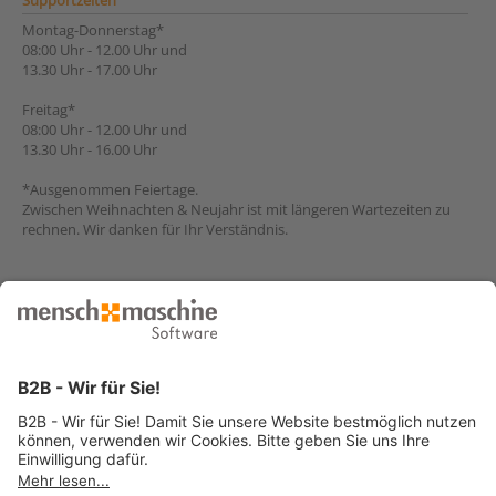
Supportzeiten
Montag-Donnerstag*
08:00 Uhr - 12.00 Uhr und
13.30 Uhr - 17.00 Uhr
Freitag*
08:00 Uhr - 12.00 Uhr und
13.30 Uhr - 16.00 Uhr
*Ausgenommen Feiertage.
Zwischen Weihnachten & Neujahr ist mit längeren Wartezeiten zu
rechnen. Wir danken für Ihr Verständnis.
Konditionen
Mit Vertrag
Kostenlos
Ohne Vertrag
Grundgebühr: CHF 75.-
zusätzlich CHF 3.- / min
abgerechnet im Fünfminutentakt