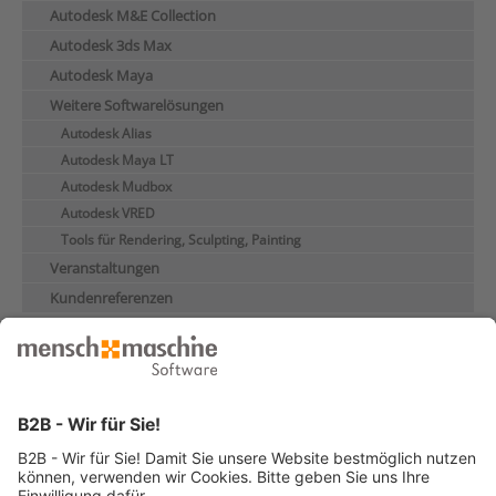
Autodesk M&E Collection
Autodesk 3ds Max
Autodesk Maya
Weitere Softwarelösungen
Autodesk Alias
Autodesk Maya LT
Autodesk Mudbox
Autodesk VRED
Tools für Rendering, Sculpting, Painting
Veranstaltungen
Kundenreferenzen