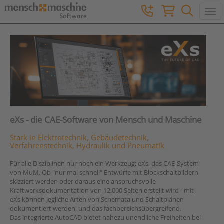
Togg
eXs - die CAE-Software von Mensch und Maschine
Stark in Elektrotechnik, Gebäudetechnik,
Verfahrenstechnik, Hydraulik und Pneumatik
Für alle Disziplinen nur noch ein Werkzeug: eXs, das CAE-System
von MuM. Ob "nur mal schnell" Entwürfe mit Blockschaltbildern
skizziert werden oder daraus eine anspruchsvolle
Kraftwerksdokumentation von 12.000 Seiten erstellt wird - mit
eXs können jegliche Arten von Schemata und Schaltplänen
dokumentiert werden, und das fachbereichsübergreifend.
Das integrierte AutoCAD bietet nahezu unendliche Freiheiten bei