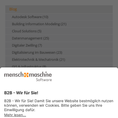
Blog
Autodesk Software (10)
Building Information Modeling (21)
Cloud Solutions (5)
Datenmanagement (25)
Digitaler Zwilling (7)
Digitalisierung im Bauwesen (23)
Elektrotechnik & Mechatronik (21)
GIS & Infrastruktur (8)
Industrie & Maschinenbau (28)
Künstliche Intelligenz (4)
Nachhaltigkeit (17)
Produktentwicklung & Konstruktion (13)
Schulung (5)
Über Mensch und Maschine (10)