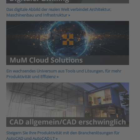
Das digitale Abbild der realen Welt verbindet Architektur,
Maschinenbau und Infrastruktur »
Ein wachsendes Universum aus Tools und Lösungen, für mehr
Produktivität und Effizienz »
Steigern Sie Ihre Produktivität mit den Branchenlösungen für
AutoCAD und AutoCAD LT
»