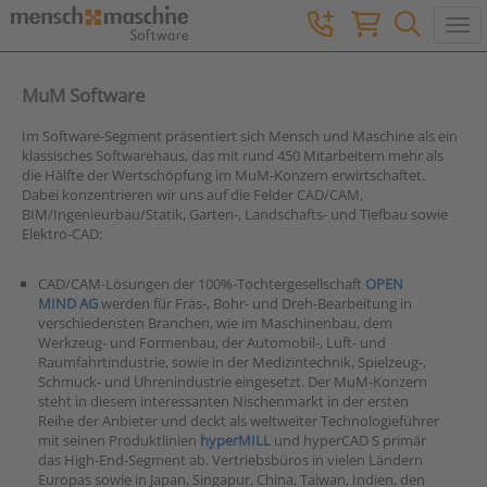
Togg
MuM Software
Im Software-Segment präsentiert sich Mensch und Maschine als ein
klassisches Softwarehaus, das mit rund 450 Mitarbeitern mehr als
die Hälfte der Wertschöpfung im MuM-Konzern erwirtschaftet.
Dabei konzentrieren wir uns auf die Felder CAD/CAM,
BIM/Ingenieurbau/Statik, Garten-, Landschafts- und Tiefbau sowie
Elektro-CAD:
CAD/CAM-Lösungen der 100%-Tochtergesellschaft
OPEN
MIND AG
werden für Fräs-, Bohr- und Dreh-Bearbeitung in
verschiedensten Branchen, wie im Maschinenbau, dem
Werkzeug- und Formenbau, der Automobil-, Luft- und
Raumfahrtindustrie, sowie in der Medizintechnik, Spielzeug-,
Schmuck- und Uhrenindustrie eingesetzt. Der MuM-Konzern
steht in diesem interessanten Nischenmarkt in der ersten
Reihe der Anbieter und deckt als weltweiter Technologieführer
mit seinen Produktlinien
hyperMILL
und hyperCAD S primär
das High-End-Segment ab. Vertriebsbüros in vielen Ländern
Europas sowie in Japan, Singapur, China, Taiwan, Indien, den