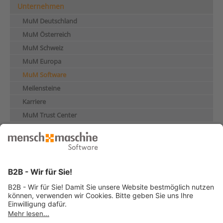
Unternehmen
MuM Deutschland
MuM Österreich
MuM Schweiz
MuM Europa
MuM Software
Meilensteine
Karriere
MuM Trust Center