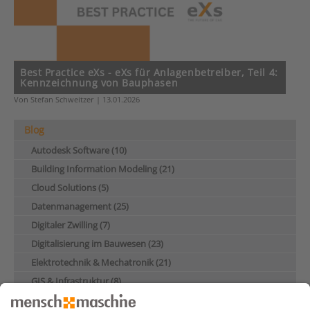
Best Practice eXs - eXs für Anlagenbetreiber, Teil 4:
Kennzeichnung von Bauphasen
Von Stefan Schweitzer | 13.01.2026
Blog
Autodesk Software (10)
Building Information Modeling (21)
Cloud Solutions (5)
Datenmanagement (25)
Digitaler Zwilling (7)
Digitalisierung im Bauwesen (23)
Elektrotechnik & Mechatronik (21)
GIS & Infrastruktur (8)
Industrie & Maschinenbau (28)