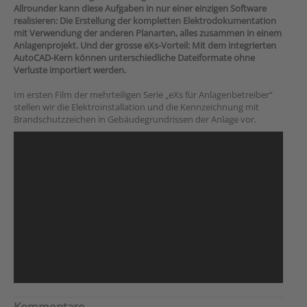
Allrounder kann diese Aufgaben in nur einer einzigen Software
realisieren: Die Erstellung der kompletten Elektrodokumentation
mit Verwendung der anderen Planarten, alles zusammen in einem
Anlagenprojekt. Und der grosse eXs-Vorteil: Mit dem integrierten
AutoCAD-Kern können unterschiedliche Dateiformate ohne
Verluste importiert werden.
Im ersten Film der mehrteiligen Serie „eXs für Anlagenbetreiber“
stellen wir die Elektroinstallation und die Kennzeichnung mit
Brandschutzzeichen in Gebäudegrundrissen der Anlage vor.
Kommentare