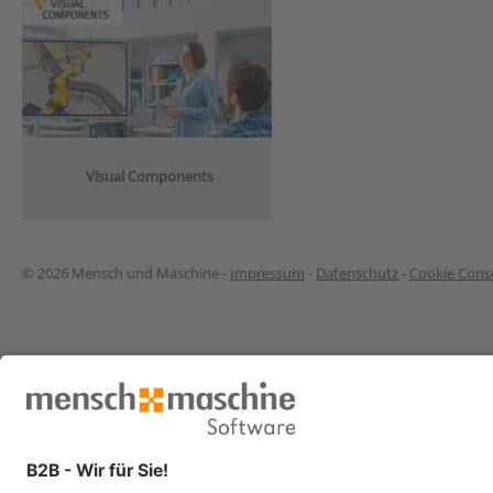
Visual Components
© 2026 Mensch und Maschine -
Impressum
-
Datenschutz
-
Cookie Conse