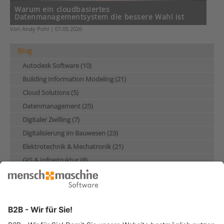
Warum ein cloudbasiertes
Datenmanagementsystem die bessere Wahl ist
Von Andy Pohl | 07.05.2026
Blog
Autodesk Software (10)
Building Information Modeling (21)
Cloud Solutions (5)
Datenmanagement (25)
Digitaler Zwilling (7)
Digitalisierung im Bauwesen (23)
Elektrotechnik & Mechatronik (21)
GIS & Infrastruktur (8)
Industrie & Maschinenbau (28)
Künstliche Intelligenz (4)
Nachhaltigkeit (17)
Produktentwicklung & Konstruktion (13)