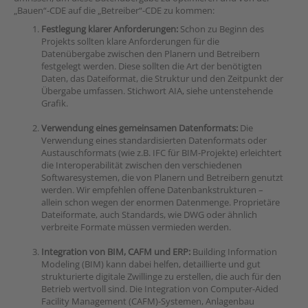
„Bauen“-CDE auf die „Betreiber“-CDE zu kommen:
Festlegung klarer Anforderungen:
Schon zu Beginn des
Projekts sollten klare Anforderungen für die
Datenübergabe zwischen den Planern und Betreibern
festgelegt werden. Diese sollten die Art der benötigten
Daten, das Dateiformat, die Struktur und den Zeitpunkt der
Übergabe umfassen. Stichwort AIA, siehe untenstehende
Grafik.
Verwendung eines gemeinsamen Datenformats:
Die
Verwendung eines standardisierten Datenformats oder
Austauschformats (wie z.B. IFC für BIM-Projekte) erleichtert
die Interoperabilität zwischen den verschiedenen
Softwaresystemen, die von Planern und Betreibern genutzt
werden. Wir empfehlen offene Datenbankstrukturen –
allein schon wegen der enormen Datenmenge. Proprietäre
Dateiformate, auch Standards, wie DWG oder ähnlich
verbreite Formate müssen vermieden werden.
Integration von BIM, CAFM und ERP:
Building Information
Modeling (BIM) kann dabei helfen, detaillierte und gut
strukturierte digitale Zwillinge zu erstellen, die auch für den
Betrieb wertvoll sind. Die Integration von Computer-Aided
Facility Management (CAFM)-Systemen, Anlagenbau