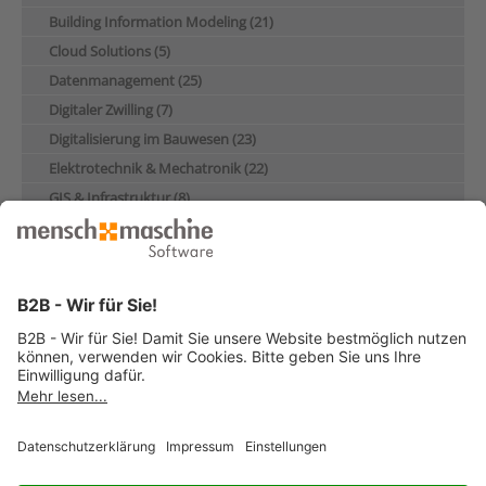
Building Information Modeling (21)
Cloud Solutions (5)
Datenmanagement (25)
Digitaler Zwilling (7)
Digitalisierung im Bauwesen (23)
Elektrotechnik & Mechatronik (22)
GIS & Infrastruktur (8)
Industrie & Maschinenbau (28)
Künstliche Intelligenz (4)
Nachhaltigkeit (17)
Produktentwicklung & Konstruktion (13)
Schulung (5)
Über Mensch und Maschine (10)
© 2026 Mensch und Maschine -
Impressum
-
Datenschutz
-
Cookie
Consent Settings
-
AGB