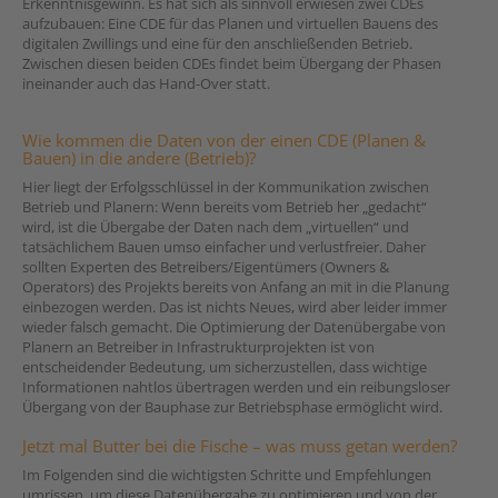
Erkenntnisgewinn. Es hat sich als sinnvoll erwiesen zwei CDEs
aufzubauen: Eine CDE für das Planen und virtuellen Bauens des
digitalen Zwillings und eine für den anschließenden Betrieb.
Zwischen diesen beiden CDEs findet beim Übergang der Phasen
ineinander auch das Hand-Over statt.
Wie kommen die Daten von der einen CDE (Planen &
Bauen) in die andere (Betrieb)?
Hier liegt der Erfolgsschlüssel in der Kommunikation zwischen
Betrieb und Planern: Wenn bereits vom Betrieb her „gedacht“
wird, ist die Übergabe der Daten nach dem „virtuellen“ und
tatsächlichem Bauen umso einfacher und verlustfreier. Daher
sollten Experten des Betreibers/Eigentümers (Owners &
Operators) des Projekts bereits von Anfang an mit in die Planung
einbezogen werden. Das ist nichts Neues, wird aber leider immer
wieder falsch gemacht. Die Optimierung der Datenübergabe von
Planern an Betreiber in Infrastrukturprojekten ist von
entscheidender Bedeutung, um sicherzustellen, dass wichtige
Informationen nahtlos übertragen werden und ein reibungsloser
Übergang von der Bauphase zur Betriebsphase ermöglicht wird.
Jetzt mal Butter bei die Fische – was muss getan werden?
Im Folgenden sind die wichtigsten Schritte und Empfehlungen
umrissen, um diese Datenübergabe zu optimieren und von der