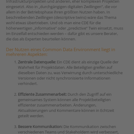
Infrastrukturprojekten und anderen, eher komplexen Projekten
eingesetzt. Also in „durchgängigen digitalen Zwillingen“, die vor
allem in der Betriebsphase ihren größten Nutzen haben. In
beschreibenden Zwillingen (descriptive twins) wäre das Thema
wohl etwas übertrieben. Und ob man eine CDE für die
höherwertigen „informative“ oder „predictive“ Twin einsetzt, muss
im Einzelfall entschieden werden – dafür gibt es unsere Berater,
die das als Experten beurteilen können.
Der Nutzen eines Common Data Environment liegt in
mehreren Aspekten:
Zentrale Datenquelle:
Ein CDE dient als einzige Quelle der
Wahrheit für Projektdaten. Alle Beteiligten greifen auf
dieselben Daten zu, was Verwirrung durch unterschiedliche
Versionen oder nicht synchronisierte Informationen
verhindert.
Effiziente Zusammenarbeit:
Durch den Zugriff auf ein
gemeinsames System können alle Projektbeteiligten
effizienter zusammenarbeiten. Änderungen,
Aktualisierungen und Kommentare können in Echtzeit
geteilt werden.
Bessere Kommunikation:
Die Kommunikation zwischen
verschiedenen Teams und Stakeholdern wird verbessert,