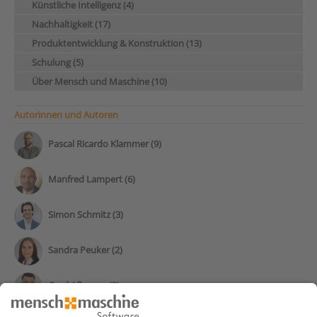
Künstliche Intelligenz (4)
Nachhaltigkeit (17)
Produktentwicklung & Konstruktion (13)
Schulung (5)
Über Mensch und Maschine (10)
Autorinnen und Autoren
Pascal Ricardo Klammer (9)
Manfred Lampert (6)
Simon Schmitz (3)
Sandra Peuker (2)
Gerd Aßmann (2)