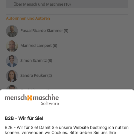
Über Mensch und Maschine (10)
Autorinnen und Autoren
Pascal Ricardo Klammer (9)
Manfred Lampert (6)
Simon Schmitz (3)
Sandra Peuker (2)
Gerd Aßmann (2)
Stefan Schweitzer (1)
Tom Duck (1)