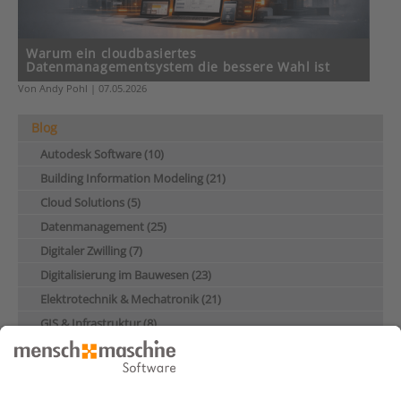
Warum ein cloudbasiertes
Datenmanagementsystem die bessere Wahl ist
Von Andy Pohl | 07.05.2026
Blog
Autodesk Software (10)
Building Information Modeling (21)
Cloud Solutions (5)
Datenmanagement (25)
Digitaler Zwilling (7)
Digitalisierung im Bauwesen (23)
Elektrotechnik & Mechatronik (21)
GIS & Infrastruktur (8)
Industrie & Maschinenbau (28)
Künstliche Intelligenz (4)
Nachhaltigkeit (17)