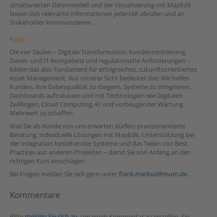
strukturierten Datenmodell und der Visualisierung mit MapEdit
lassen sich relevante Informationen jederzeit abrufen und an
Stakeholder kommunizieren.
Fazit
Die vier Säulen – Digitale Transformation, Kundenzentrierung,
Daten- und IT-Kompetenz und regulatorische Anforderungen –
bilden das also Fundament für erfolgreiches, zukunftsorientiertes
Asset Management. Aus unserer Sicht bedeutet das: Wir helfen
Kunden, ihre Datenqualität zu steigern, Systeme zu integrieren,
Dashboards aufzubauen und mit Technologien wie Digitalen
Zwillingen, Cloud Computing, KI und vorbeugender Wartung
Mehrwert zu schaffen.
Was Sie als Kunde von uns erwarten dürfen: praxisorientierte
Beratung, individuelle Lösungen mit MapEdit, Unterstützung bei
der Integration bestehender Systeme und das Teilen von Best
Practices aus anderen Projekten – damit Sie von Anfang an den
richtigen Kurs einschlagen.
Bei Fragen melden Sie sich gern unter
frank.markus@mum.de.
Kommentare
Bitte
melden Sie sich an
, um einen Kommentar zu erstellen. Sie