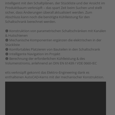
intelligent mit den Schaltplänen, der Stückliste und der Ansicht im
Produktbaum verknüpft – das spart Zeit beim Suchen und stellt
sicher, dass Änderungen überall aktualisiert werden. Zum
Abschluss kann noch die benötigte Kühlleistung für den
Schaltschrank berechnet werden.
🟠 Konstruktion von parametrischen Schaltschränken mit Kanälen
& Hutschienen
🟠 Mechanische Komponenten ergänzen die elektrischen in der
Stückliste
🟠 Komfortables Platzieren von Bauteilen in den Schaltschrank
🟠 Intelligente Navigation im Projekt
🟠 Berechnung der erforderlichen Kühlleistung & des
Volumenstroms, anlehnend an DIN EN 61439 / VDE 0660-IEC
eXs verknüpft gekonnt das Elektro-Engineering dank es
enthaltenen AutoCAD-Kerns mit der mechanischer Konstruktion.