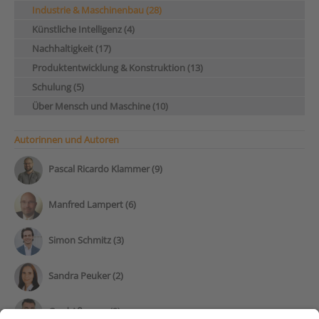
Industrie & Maschinenbau (28)
Künstliche Intelligenz (4)
Nachhaltigkeit (17)
Produktentwicklung & Konstruktion (13)
Schulung (5)
Über Mensch und Maschine (10)
Autorinnen und Autoren
Pascal Ricardo Klammer (9)
Manfred Lampert (6)
Simon Schmitz (3)
Sandra Peuker (2)
Gerd Aßmann (2)