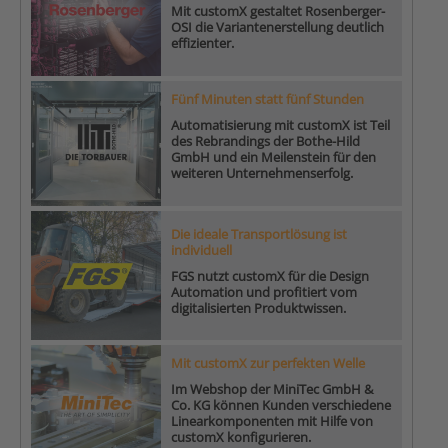
Mit customX gestaltet Rosenberger-
OSI die Variantenerstellung deutlich
effizienter.
Fünf Minuten statt fünf Stunden
Automatisierung mit customX ist Teil
des Rebrandings der Bothe-Hild
GmbH und ein Meilenstein für den
weiteren Unternehmenserfolg.
Die ideale Transportlösung ist
individuell
FGS nutzt customX für die Design
Automation und profitiert vom
digitalisierten Produktwissen.
Mit customX zur perfekten Welle
Im Webshop der MiniTec GmbH &
Co. KG können Kunden verschiedene
Linearkomponenten mit Hilfe von
customX konfigurieren.