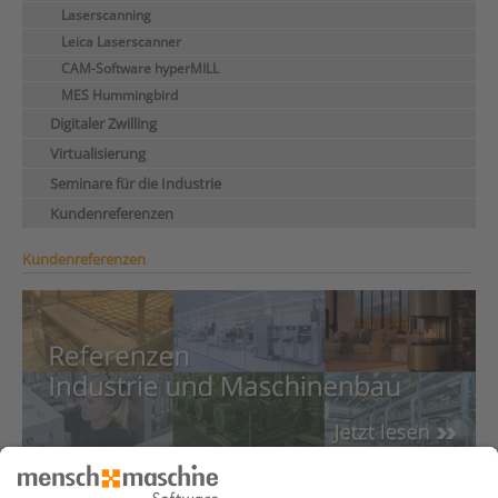
Laserscanning
Leica Laserscanner
CAM-Software hyperMILL
MES Hummingbird
Digitaler Zwilling
Virtualisierung
Seminare für die Industrie
Kundenreferenzen
Kundenreferenzen