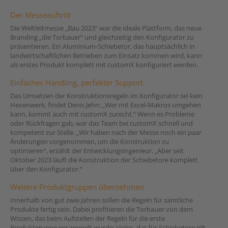
Der Messeauftritt
Die Weltleitmesse „Bau 2023“ war die ideale Plattform, das neue
Branding „die Torbauer“ und gleichzeitig den Konfigurator zu
präsentieren. Ein Aluminium-Schiebetor, das hauptsächlich in
landwirtschaftlichen Betrieben zum Einsatz kommen wird, kann
als erstes Produkt komplett mit customX konfiguriert werden.
Einfaches Handling, perfekter Support
Das Umsetzen der Konstruktionsregeln im Konfigurator sei kein
Hexenwerk, findet Denis Jehn: „Wer mit Excel-Makros umgehen
kann, kommt auch mit customX zurecht.“ Wenn es Probleme
oder Rückfragen gab, war das Team bei customX schnell und
kompetent zur Stelle. „Wir haben nach der Messe noch ein paar
Änderungen vorgenommen, um die Konstruktion zu
optimieren“, erzählt der Entwicklungsingenieur. „Aber seit
Oktober 2023 läuft die Konstruktion der Schiebetore komplett
über den Konfigurator.“
Weitere Produktgruppen übernehmen
Innerhalb von gut zwei Jahren sollen die Regeln für sämtliche
Produkte fertig sein. Dabei profitieren die Torbauer von dem
Wissen, das beim Aufstellen der Regeln für die erste
Produktgruppe gesammelt wurde: Vieles, das für Schiebetore gilt,