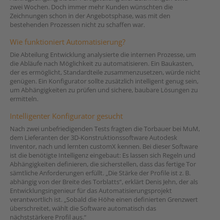
zwei Wochen. Doch immer mehr Kunden wünschten die
Zeichnungen schon in der Angebotsphase, was mit den
bestehenden Prozessen nicht zu schaffen war.
Wie funktioniert Automatisierung?
Die Abteilung Entwicklung analysierte die internen Prozesse, um
die Abläufe nach Möglichkeit zu automatisieren. Ein Baukasten,
der es ermöglicht, Standardteile zusammenzusetzen, würde nicht
genügen. Ein Konfigurator sollte zusätzlich intelligent genug sein,
um Abhängigkeiten zu prüfen und sichere, baubare Lösungen zu
ermitteln.
Intelligenter Konfigurator gesucht
Nach zwei unbefriedigenden Tests fragten die Torbauer bei MuM,
dem Lieferanten der 3D-Konstruktionssoftware Autodesk
Inventor, nach und lernten customX kennen. Bei dieser Software
ist die benötigte Intelligenz eingebaut: Es lassen sich Regeln und
Abhängigkeiten definieren, die sicherstellen, dass das fertige Tor
sämtliche Anforderungen erfüllt. „Die Stärke der Profile ist z. B.
abhängig von der Breite des Torblatts“, erklärt Denis Jehn, der als
Entwicklungsingenieur für das Automatisierungsprojekt
verantwortlich ist. „Sobald die Höhe einen definierten Grenzwert
überschreitet, wählt die Software automatisch das
nächststärkere Profil aus.“