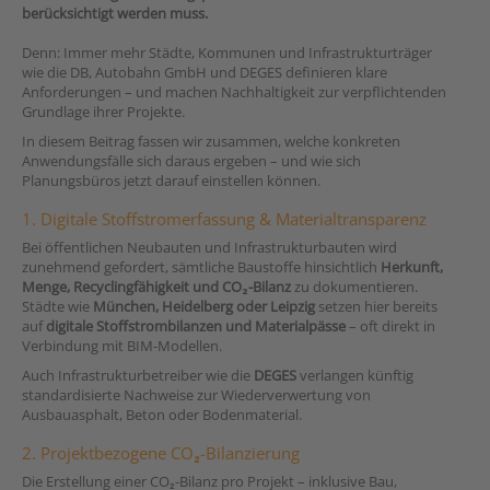
berücksichtigt werden muss.
Denn: Immer mehr Städte, Kommunen und Infrastrukturträger
wie die DB, Autobahn GmbH und DEGES definieren klare
Anforderungen – und machen Nachhaltigkeit zur verpflichtenden
Grundlage ihrer Projekte.
In diesem Beitrag fassen wir zusammen, welche konkreten
Anwendungsfälle sich daraus ergeben – und wie sich
Planungsbüros jetzt darauf einstellen können.
1. Digitale Stoffstromerfassung & Materialtransparenz
Bei öffentlichen Neubauten und Infrastrukturbauten wird
zunehmend gefordert, sämtliche Baustoffe hinsichtlich
Herkunft,
Menge, Recyclingfähigkeit und CO₂-Bilanz
zu dokumentieren.
Städte wie
München, Heidelberg oder Leipzig
setzen hier bereits
auf
digitale Stoffstrombilanzen und Materialpässe
– oft direkt in
Verbindung mit BIM-Modellen.
Auch Infrastrukturbetreiber wie die
DEGES
verlangen künftig
standardisierte Nachweise zur Wiederverwertung von
Ausbauasphalt, Beton oder Bodenmaterial.
2. Projektbezogene CO₂-Bilanzierung
Die Erstellung einer CO₂-Bilanz pro Projekt – inklusive Bau,