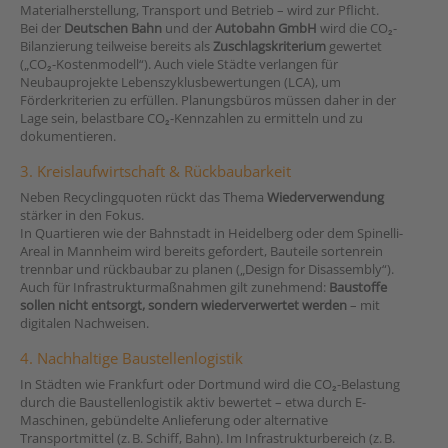
Materialherstellung, Transport und Betrieb – wird zur Pflicht.
Bei der
Deutschen Bahn
und der
Autobahn GmbH
wird die CO₂-
Bilanzierung teilweise bereits als
Zuschlagskriterium
gewertet
(„CO₂-Kostenmodell“). Auch viele Städte verlangen für
Neubauprojekte Lebenszyklusbewertungen (LCA), um
Förderkriterien zu erfüllen. Planungsbüros müssen daher in der
Lage sein, belastbare CO₂-Kennzahlen zu ermitteln und zu
dokumentieren.
3. Kreislaufwirtschaft & Rückbaubarkeit
Neben Recyclingquoten rückt das Thema
Wiederverwendung
stärker in den Fokus.
In Quartieren wie der Bahnstadt in Heidelberg oder dem Spinelli-
Areal in Mannheim wird bereits gefordert, Bauteile sortenrein
trennbar und rückbaubar zu planen („Design for Disassembly“).
Auch für Infrastrukturmaßnahmen gilt zunehmend:
Baustoffe
sollen nicht entsorgt, sondern wiederverwertet werden
– mit
digitalen Nachweisen.
4. Nachhaltige Baustellenlogistik
In Städten wie Frankfurt oder Dortmund wird die CO₂-Belastung
durch die Baustellenlogistik aktiv bewertet – etwa durch E-
Maschinen, gebündelte Anlieferung oder alternative
Transportmittel (z. B. Schiff, Bahn). Im Infrastrukturbereich (z. B.