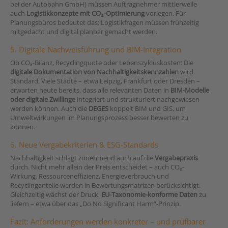
bei der Autobahn GmbH) müssen Auftragnehmer mittlerweile
auch
Logistikkonzepte mit CO₂-Optimierung
vorlegen. Für
Planungsbüros bedeutet das: Logistikfragen müssen frühzeitig
mitgedacht und digital planbar gemacht werden.
5. Digitale Nachweisführung und BIM-Integration
Ob CO₂-Bilanz, Recyclingquote oder Lebenszykluskosten: Die
digitale Dokumentation von Nachhaltigkeitskennzahlen
wird
Standard. Viele Städte – etwa Leipzig, Frankfurt oder Dresden –
erwarten heute bereits, dass alle relevanten Daten in
BIM-Modelle
oder digitale Zwillinge
integriert und strukturiert nachgewiesen
werden können. Auch die
DEGES
koppelt BIM und GIS, um
Umweltwirkungen im Planungsprozess besser bewerten zu
können.
6. Neue Vergabekriterien & ESG-Standards
Nachhaltigkeit schlägt zunehmend auch auf die
Vergabepraxis
durch. Nicht mehr allein der Preis entscheidet – auch CO₂-
Wirkung, Ressourceneffizienz, Energieverbrauch und
Recyclinganteile werden in Bewertungsmatrizen berücksichtigt.
Gleichzeitig wächst der Druck,
EU-Taxonomie-konforme Daten
zu
liefern – etwa über das „Do No Significant Harm“-Prinzip.
Fazit: Anforderungen werden konkreter – und prüfbarer