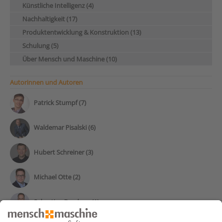
Künstliche Intelligenz (4)
Nachhaltigkeit (17)
Produktentwicklung & Konstruktion (13)
Schulung (5)
Über Mensch und Maschine (10)
Autorinnen und Autoren
Patrick Stumpf (7)
Waldemar Pisalski (6)
Hubert Schreiner (3)
Michael Otte (2)
Sebastian Borchers (1)