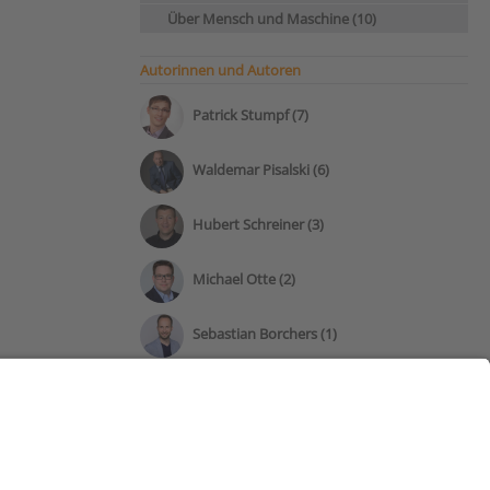
Über Mensch und Maschine (10)
Autorinnen und Autoren
Patrick Stumpf (7)
Waldemar Pisalski (6)
Hubert Schreiner (3)
Michael Otte (2)
Sebastian Borchers (1)
Manuel Maurer (1)
Dirk Brammerts (1)