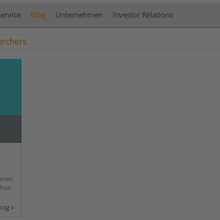
service
Blog
Unternehmen
Investor Relations
orchers
ehmen
ehen.
rag »