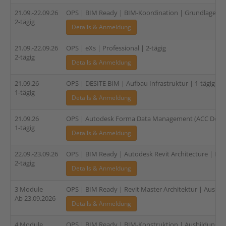
21.09.-22.09.26
OPS | BIM Ready | BIM-Koordination | Grundlagen | 
2-tägig
Details & Anmeldung
21.09.-22.09.26
OPS | eXs | Professional | 2-tägig
2-tägig
Details & Anmeldung
21.09.26
OPS | DESITE BIM | Aufbau Infrastruktur | 1-tägig
1-tägig
Details & Anmeldung
21.09.26
OPS | Autodesk Forma Data Management (ACC Docs) 
1-tägig
Details & Anmeldung
22.09.-23.09.26
OPS | BIM Ready | Autodesk Revit Architecture | Fami
2-tägig
Details & Anmeldung
3 Module
OPS | BIM Ready | Revit Master Architektur | Ausbild
Ab 23.09.2026
Details & Anmeldung
4 Module
OPS | BIM Ready | BIM-Konstruktion | Ausbildung für