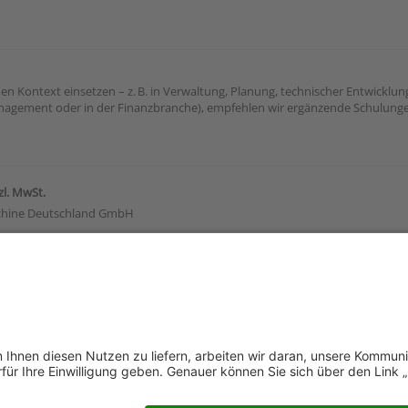
hen Kontext einsetzen – z. B. in Verwaltung, Planung, technischer Entwicklu
nagement oder in der Finanzbranche), empfehlen wir ergänzende Schulunge
zl. MwSt.
hine Deutschland GmbH
| learning.mum.at | learning.mum.ch
rungskräfte, Projektverantwortliche und Interessierte, die KI-gestützte Sy
enntnisse erforderlich