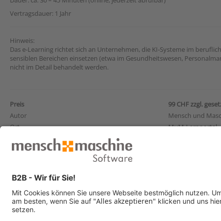
Vertragsdauer: 1 Jahr
Hinweis:
Das e-Learning richtet sich an Unternehmen, die KI-Systeme im beruflic
sensiblen Bereichen einsetzen (etwa im Gesundheitswesen, Personalma
nicht im Detail behandelt werden.
Preis
99 CHF zzgl. geset
Autor
Mensch und Masc
Ort
MuM-Lernportal
learning.mum.de 
Zielgruppe
Für Fach- und Füh
Voraussetzungen
Es sind keine Vork
Level
Grundlagen
Anmelden