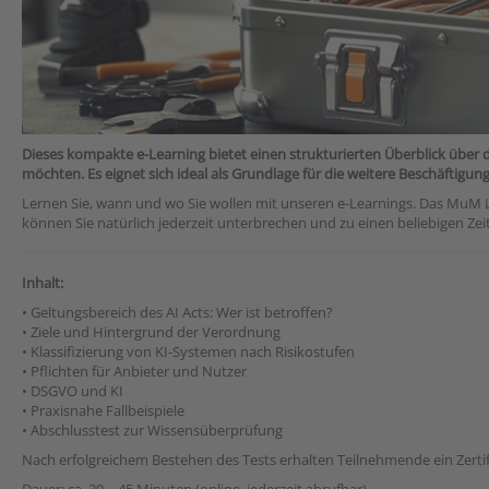
Dieses kompakte e-Learning bietet einen strukturierten Überblick über die 
möchten. Es eignet sich ideal als Grundlage für die weitere Beschäftigu
Lernen Sie, wann und wo Sie wollen mit unseren e-Learnings. Das MuM Le
können Sie natürlich jederzeit unterbrechen und zu einen beliebigen Ze
Inhalt:
• Geltungsbereich des AI Acts: Wer ist betroffen?
• Ziele und Hintergrund der Verordnung
• Klassifizierung von KI-Systemen nach Risikostufen
• Pflichten für Anbieter und Nutzer
• DSGVO und KI
• Praxisnahe Fallbeispiele
• Abschlusstest zur Wissensüberprüfung
Nach erfolgreichem Bestehen des Tests erhalten Teilnehmende ein Zert
Dauer: ca. 30 – 45 Minuten (online, jederzeit abrufbar)