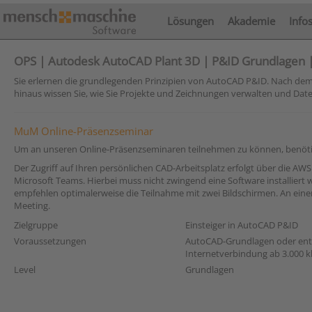
Lösungen
Akademie
Info
OPS | Autodesk AutoCAD Plant 3D | P&ID Grundlagen |
Sie erlernen die grundlegenden Prinzipien von AutoCAD P&ID. Nach dem
hinaus wissen Sie, wie Sie Projekte und Zeichnungen verwalten und Dat
MuM Online-Präsenzseminar
Um an unseren Online-Präsenzseminaren teilnehmen zu können, benötige
Der Zugriff auf Ihren persönlichen CAD-Arbeitsplatz erfolgt über die 
Microsoft Teams. Hierbei muss nicht zwingend eine Software installiert
empfehlen optimalerweise die Teilnahme mit zwei Bildschirmen. An einem
Meeting.
Zielgruppe
Einsteiger in AutoCAD P&ID
Voraussetzungen
AutoCAD-Grundlagen oder entsp
Internetverbindung ab 3.000 kb
Level
Grundlagen