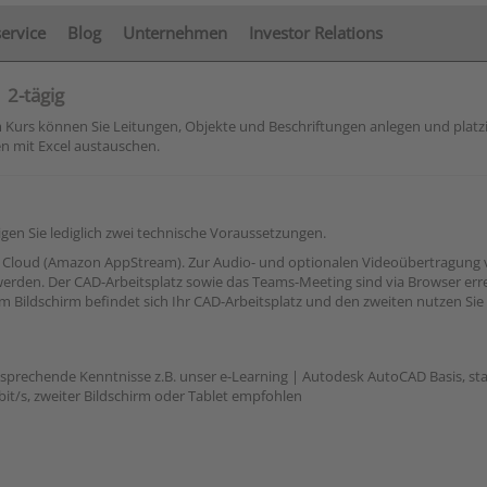
service
Blog
Unternehmen
Investor Relations
 2-tägig
 Kurs können Sie Leitungen, Objekte und Beschriftungen anlegen und platz
en mit Excel austauschen.
n Sie lediglich zwei technische Voraussetzungen.
AWS Cloud (Amazon AppStream). Zur Audio- und optionalen Videoübertragung
 werden. Der CAD-Arbeitsplatz sowie das Teams-Meeting sind via Browser erre
 Bildschirm befindet sich Ihr CAD-Arbeitsplatz und den zweiten nutzen Sie
rechende Kenntnisse z.B. unser e-Learning | Autodesk AutoCAD Basis, sta
it/s, zweiter Bildschirm oder Tablet empfohlen