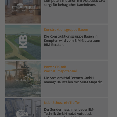
Computersimulation mit Autodesk CFD
sorgt für behagliches Kaminfeuer.
Konstruktionsgruppe Bauen
Die Konstruktionsgruppe Bauen in
Kempten wird vom BIM-Nutzer zum
BIM-Berater.
Power-GIS mit
Wachstumspotenzial
Die ArcelorMittal Bremen GmbH
managt Baustellen mit MuM MapEdit.
Jeder Schuss ein Treffer
Der Sondermaschinenbauer EM-
Technik GmbH nutzt Autodesk-