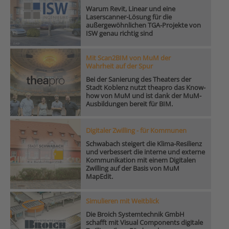
Warum Revit, Linear und eine
Laserscanner-Lösung für die
außergewöhnlichen TGA-Projekte von
ISW genau richtig sind
Mit Scan2BIM von MuM der
Wahrheit auf der Spur
Bei der Sanierung des Theaters der
Stadt Koblenz nutzt theapro das Know-
how von MuM und ist dank der MuM-
Ausbildungen bereit für BIM.
Digitaler Zwilling - für Kommunen
Schwabach steigert die Klima-Resilienz
und verbessert die interne und externe
Kommunikation mit einem Digitalen
Zwilling auf der Basis von MuM
MapEdit.
Simulieren mit Weitblick
Die Broich Systemtechnik GmbH
schafft mit Visual Components digitale