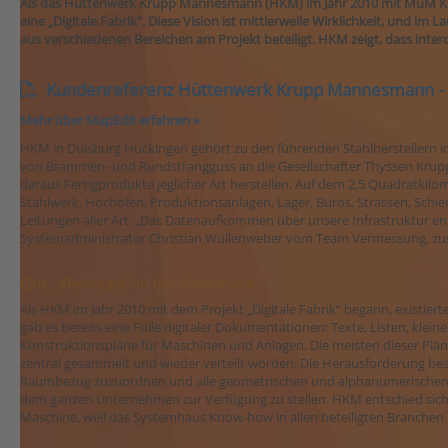
Als das Hüttenwerk Krupp Mannesmann (HKM) im Jahr 2010 mit MuM Kon
eine „Digitale Fabrik“. Diese Vision ist mittlerweile Wirklichkeit, und i
aus verschiedenen Bereichen am Projekt beteiligt. HKM zeigt, dass interd
Kundenreferenz Hüttenwerk Krupp Mannesmann - 
Mehr über MapEdit erfahren »
HKM in Duisburg Huckingen gehört zu den führenden Stahlherstellern i
von Brammen- und Rundstrangguss an die Gesellschafter Thyssen Krupp St
daraus Fertigprodukte jeglicher Art herstellen. Auf dem 2,5 Quadratkil
Stahlwerk, Hochöfen, Produktionsanlagen, Lager, Büros, Strassen, Schie
Leitungen aller Art. „Das Datenaufkommen über unsere Infrastruktur ents
Systemadministrator Christian Wüllenweber vom Team Vermessung, zu
Eine „Kleinstadt“ in der Datenbank
Als HKM im Jahr 2010 mit dem Projekt „Digitale Fabrik“ begann, existiert
gab es bereits eine Fülle digitaler Dokumentationen: Texte, Listen, klei
Konstruktionspläne für Maschinen und Anlagen. Die meisten dieser Pläne
zentral gesammelt und wieder verteilt worden. Die Herausforderung bes
Raumbezug zuzuordnen und alle geometrischen und alphanumerischen
dem ganzen Unternehmen zur Verfügung zu stellen. HKM entschied sic
Maschine, weil das Systemhaus Know-how in allen beteiligten Branchen b