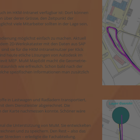
uch im HKM-Intranet verfügbar ist: Dort können
n über deren Grösse, den Zeitpunkt der
ichst viele Mitarbeiter sollten in der Lage sein,
Bedienung möglichst einfach zu machen. Aktuell
s dem 2D-Werkskataster mit den Daten aus SAP
nd sie für die HKM-Intranetnutzer per Klick
sind heute etliche Lösungen von Autodesk im
nd Revit MEP. MuM MapEdit macht die Geometrie-
staunlich wie erfreulich. Schon bald nach der
lche spezifischen Informationen man zusätzlich
ffe in Lastwagen und Radladern transportiert,
mit dem Dienstleister abgerechnet. Die
 in der Karte nachmessen konnte. Schöner wäre
mal die Unterstützung von MuM. Sie entwickelten
zeichnen und zu speichern. Den Rest – also das
r Strecken – erledigte die Fachabteilung.