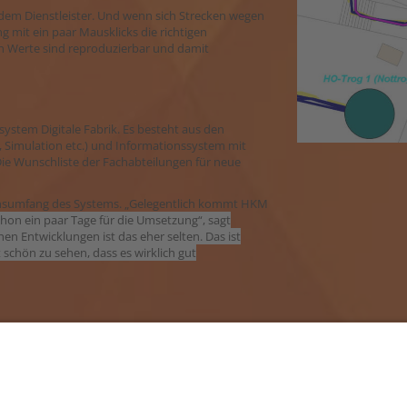
dem Dienstleister. Und wenn sich Strecken wegen
g mit ein paar Mausklicks die richtigen
ten Werte sind reproduzierbar und damit
ystem Digitale Fabrik. Es besteht aus den
, Simulation etc.) und Informationssystem mit
ie Wunschliste der Fachabteilungen für neue
onsumfang des Systems.
„Gelegentlich kommt HKM
on ein paar Tage für die Umsetzung“, sagt
en Entwicklungen ist das eher selten. Das ist
schön zu sehen, dass es wirklich gut