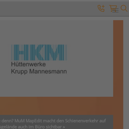
Toggle 
ie denn? MuM MapEdit macht den Schienenverkehr auf
elände auch im Büro sichtbar »