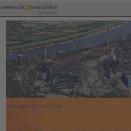
Vollendete Partnerschaft
Branchenübergreifende Zusammenarbeit bei Planung, Konstr
Hüttenwerk Krupp Mannesmann in Duisburg