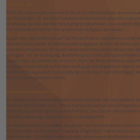
Infos für alle
2010/2011 e
ntwickelte man mit MuM ein 2D-Werkskataster, das heute a
sich Anwender z. B. auf eine Produktionshalle zoomen und Informatione
Errichtung, die Zahl der dort beschäftigten Mitarbeiter usw. ansehen. Mögl
das Auskunftssystem für ihre spezifischen Aufgaben zu nutzen.
Es galt also, die Funktionen auf das Wesentliche zu reduzieren und die 
wird ein hüttenweites 3D-Werksmodell aufgebaut, in dem die Daten au
und den vorhandenen 3D-Konstruktionsmodellen verknüpft werden. So si
verfügbar. Für die Erzeugung, Bearbeitung und Verwaltung von Plänen 
Einsatz: Map 3D, InfraWorks, Inventor, Plant 3D, Revit Architecture u
und Sachdaten schnell und einfach verfügbar. Das Ergebnis ist ebenso er
Veröffentlichung kamen Fachabteilungen mit Ideen und Vorschlägen, we
aus den Daten gewinnen könne.
Laststreckenabrechnung
So werden auf dem Werksgelände zum Beispiel fast 200 verschiedene Sto
Schlacke, Sand, Kohle, Erze ... Diese Transporte werden kilometergenau 
Abrechnungsabteilung hatte schnell erkannt, dass sie die Fahrstrecken
natürlich, diese sog. Laststrecken auch abzuspeichern.
Um diesen Wunsch zu erfüllen, brauchten die Administratoren nicht ein
ein Symbol für „Anfahrstellen“ und eine Möglichkeit, Fahrstrecken einzu
Platzieren der 124 Anfahrstellen auf dem Gelände und das Einzeichnen de