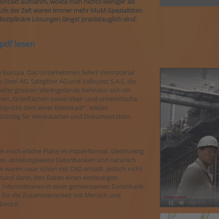
takt aufnahm, wollte man nichts weniger als
m Laufe der Zeit waren immer mehr MuM-Spezialisten
isziplinäre Lösungen längst praxistauglich sind.
pdf lesen
n Europa. Das Unternehmen liefert Vormaterial
eel AG, Salzgitter AG und Vallourec S.A.S, die
ometer grossen Werksgelände befinden sich ein
nen, Grünflächen sowie ober- und unterirdische
pricht dem einer Kleinstadt“, erklärt
ständig für Werkskarten und Dokumentation.
en noch etliche Pläne im Papierformat. Gleichzeitig
nere, abteilungsweite Datenbanken und natürlich
 waren zwar schon mit CAD erstellt, jedoch nicht
tand darin, den Daten einen eindeutigen
 Informationen in einer gemeinsamen Datenbank
h für die Zusammenarbeit mit Mensch und
esitzt.