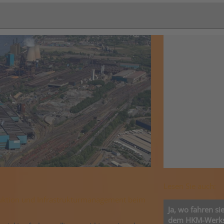
Lesen Sie auch:
uktion und Infrastrukturmanagement beim
Ja, wo fahren s
dem HKM-Werksg