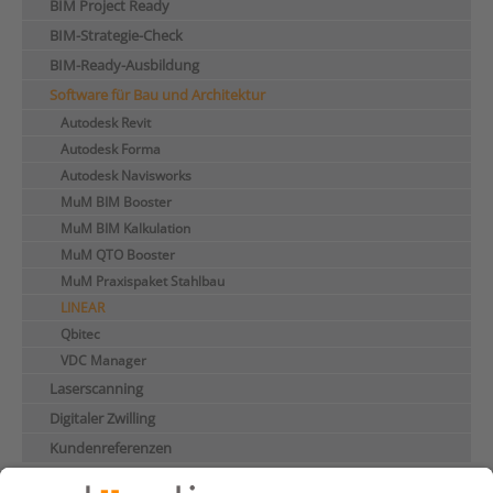
BIM Project Ready
BIM-Strategie-Check
BIM-Ready-Ausbildung
Software für Bau und Architektur
Autodesk Revit
Autodesk Forma
Autodesk Navisworks
MuM BIM Booster
MuM BIM Kalkulation
MuM QTO Booster
MuM Praxispaket Stahlbau
LINEAR
Qbitec
VDC Manager
Laserscanning
Digitaler Zwilling
Kundenreferenzen