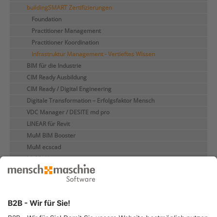
buildingSMART Zertifizierungen
Foundation
Practitioner Management
Practitioner Koordination
Infrastruktur Management - Vertieftes Wissen
BIM für die Industrie
CIM Ready Ausbildung
CIM Ready / Digital Engineering
Digitale Transformation – Erfolgsfaktor Mensch
VDC Manager / DESITE md pro
LINEAR für Revit
MuM BIM Booster
MuM ecscad
MuM eXs
MuM MapEdit
3D LayoutPlanung
Online-Präsenzseminare
Individualseminare