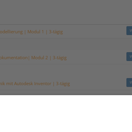
W
odellierung | Modul 1 | 3-tägig
W
okumentation| Modul 2 | 3-tägig
W
ik mit Autodesk Inventor | 3-tägig