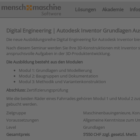
Lösungen
Akademie
Info
Digital Engineering | Autodesk Inventor Grundlagen Aus
Die neue Ausbildungsreihe Digital Engineering für Autodesk Inventor b
Nach diesem Seminar werden Sie Ihre 3D-Konstruktionen mit Inventor schne
anspruchsvolle Aufgaben in der 3D-Produktentwicklung.
Die Ausbildung besteht aus den Modulen
Modul 1: Grundlagen und Modellierung
Modul 2: Baugruppen und Dokumentation
Modul 3: Methodik und Variantenkonstruktion
Abschluss:
Zertifizierungsprüfung
Wie die beiden Räder eines Fahrrades gehören Modul 1 und Modul 2 zu
gebucht werden.
Zielgruppe
Maschinenbauingenieure, Konst
Voraussetzungen
Allgemeine Kenntnisse zum Um
Level
Grundlagen
Gesamtpreis
5’550 CHF zzgl. gesetzl. MwSt.