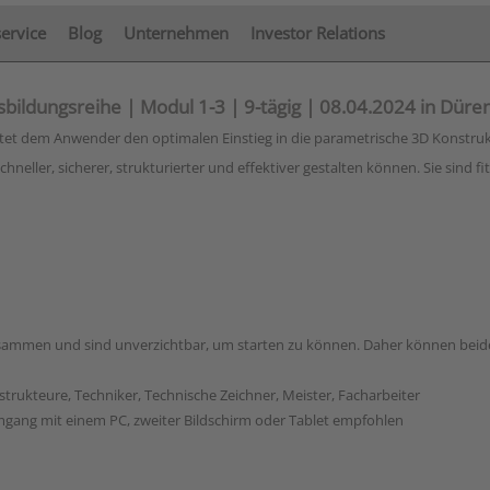
service
Blog
Unternehmen
Investor Relations
bildungsreihe | Modul 1-3 | 9-tägig | 08.04.2024 in Düre
ietet dem Anwender den optimalen Einstieg in die parametrische 3D Konstruk
ller, sicherer, strukturierter und effektiver gestalten können. Sie sind fit
sammen und sind unverzichtbar, um starten zu können. Daher können beid
rukteure, Techniker, Technische Zeichner, Meister, Facharbeiter
gang mit einem PC, zweiter Bildschirm oder Tablet empfohlen