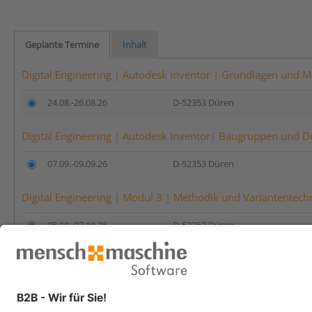
Geplante Termine
Inhalt
Digital Engineering | Autodesk Inventor | Grundlagen und M
24.08.-26.08.26
D-52353 Düren
Digital Engineering | Autodesk Inventor| Baugruppen und D
07.09.-09.09.26
D-52353 Düren
Digital Engineering | Modul 3 | Methodik und Variantentechn
05.10.-07.10.26
D-52353 Düren
Anmelden