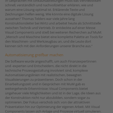
In Gesprächen mit Einkaufsabteilungen muss das Vertriebsteam
schnell, verständlich und nachvollziehbar erklären, wie und
warum eine Lösung optimal ist. Erklärende Texte und
Zeichnungen helfen wenig. Wie könnte eine digitale Lösung
aussehen? Thomas Telders war viele Jahre lang
Konstruktionsleiter bei Wirtz und arbeitet heute als Schnittstelle
zwischen Technik und Vertrieb. Er entdeckte auf einer Messe
Visual Components und stieß bei weiteren Recherchen auf MuM:
„Mensch und Maschine bietet eine komplette Palette an Tools für
den Maschinen- und Werkzeugbau an, und die Leute dort
kennen sich mit den Anforderungen unserer Branche aus.“
Automatisierung greifbar machen
Die Software wurde angeschafft, um auch Finanzexpertinnen
und -experten und Entscheidern, die nicht direkt in die
technische Prozessgestaltung involviert sind, komplexe
Automatisierungslinien mit realistischen, bewegten
Visualisierungen zu präsentieren. Doch schon in der
Einarbeitungszeit und in Gesprächen mit MuM gab es
weitergehende Erkenntnisse: Visual Components bietet
ungeheuer viele Möglichkeiten und ist in der Lage, die Ideen aus
der Konstruktion nicht nur abzubilden, sondern sogar zu
optimieren. Der Fokus verschob sich: von der attraktiven
Präsentation hin zur Optimierung der eigenen Arbeit. Mit Visual
Components lassen sich Anlage und Prozesse virtuell simulieren.