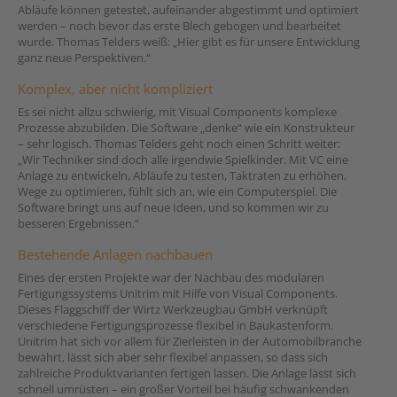
Abläufe können getestet, aufeinander abgestimmt und optimiert
werden – noch bevor das erste Blech gebogen und bearbeitet
wurde. Thomas Telders weiß: „Hier gibt es für unsere Entwicklung
ganz neue Perspektiven.“
Komplex, aber nicht kompliziert
Es sei nicht allzu schwierig, mit Visual Components komplexe
Prozesse abzubilden. Die Software „denke“ wie ein Konstrukteur
– sehr logisch. Thomas Telders geht noch einen Schritt weiter:
„Wir Techniker sind doch alle irgendwie Spielkinder. Mit VC eine
Anlage zu entwickeln, Abläufe zu testen, Taktraten zu erhöhen,
Wege zu optimieren, fühlt sich an, wie ein Computerspiel. Die
Software bringt uns auf neue Ideen, und so kommen wir zu
besseren Ergebnissen.“
Bestehende Anlagen nachbauen
Eines der ersten Projekte war der Nachbau des modularen
Fertigungssystems Unitrim mit Hilfe von Visual Components.
Dieses Flaggschiff der Wirtz Werkzeugbau GmbH verknüpft
verschiedene Fertigungsprozesse flexibel in Baukastenform.
Unitrim hat sich vor allem für Zierleisten in der Automobilbranche
bewährt, lässt sich aber sehr flexibel anpassen, so dass sich
zahlreiche Produktvarianten fertigen lassen. Die Anlage lässt sich
schnell umrüsten – ein großer Vorteil bei häufig schwankenden