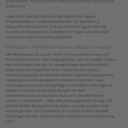
ausprobieren. Auf diese Weise bleiben Kursinhalte viel besser im
Gedächtnis.“
Angenehm überraschend war die Möglichkeit, eigene
Projektdateien im Vorfeld einzusenden. Die Kursleitung
überprüfte diese Dateien, und am nächsten Tag wurden die
Korrekturen besprochen. So liessen sich sogar während einer
Schulung Projektfortschritte realisieren.
BIM Booster: Modellinformationen effizient verwalten
Der BIM Booster ist aus der Arbeit der Koordinatorinnen und
Koordinatoren nicht mehr wegzudenken. Aus der riesigen Palette
der Funktionen sind die LOI-Auswertungen des BIM-Modells
besonders hervorzuheben (LOI = Level of Information /
Detaillierungsgrad). Die Modelle werden während des gesamten
Lebenszyklus eines Bauwerks fortlaufend verändert: neue
Informationen müssen eingepflegt, vorhandene Daten ergänzt
werden. Nach den Qualitätsprüfungen der BIM-
Gesamtkoordination sind jedes Mal auch LOI-betreffende
„Issues“ zu bearbeiten – über alle Leistungsphasen hinweg. Mit
dem MuM BIM Booster können Daten aus dem System nach
Excel exportiert, dort bearbeitet und zurück ins Revit-Modell
übertragen werden. Diese Funktion bietet Revit standardmässig
nicht.