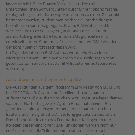
lassen sich in frühen Phasen Variantenstudien mit
unterschiedlichen Schwerpunkten durchführen: ökonomische,
ökologische, gestalterische Aspekte können zu einem Zeitpunkt
betrachtet werden, zu dem man noch viele Entscheidungen
beeinflussen kann“, sagt Agatha Braun, BIM Global Lead bei
Werner Sobek. Die hauseigene „BIM Task Force“ erkundet
standortübergreifend die technischen Möglichkeiten und
entwickelt interne Standards, Prozesse und den BIM-Leitfaden,
der kontinuierlich fortgeschrieben wird.
Im Zuge des internen BIM-Aufbaus wurde MuM zu einem
wichtigen Partner: Zum einen werden die Ausbildungen sehr
geschätzt, zum anderen ist der BIM Booster ein zeitsparendes
Werkzeug.
Ausbildung anhand eigener Projekte
Die Ausbildungen aus dem Programm BIM Ready von MuM und
bei SOFiSTiK, z. B. Grund- und Familienschulung, bauen
aufeinander auf; die übersichtlichen Schulungsunterlagen dienen
später als Nachschlagewerk. Agatha Braun hat an einer Revit
„Familienschulung“ teilgenommen, um die parametrischen
Bauteile und ihre grafische Darstellung genauer zu verstehen.
Danach konnte sie auch das Feedback der Kolleginnen und
Kollegen besser einordnen: „Die Funktionen werden nicht nur
erklärt, sondern die Teilnehmenden können alles sofort