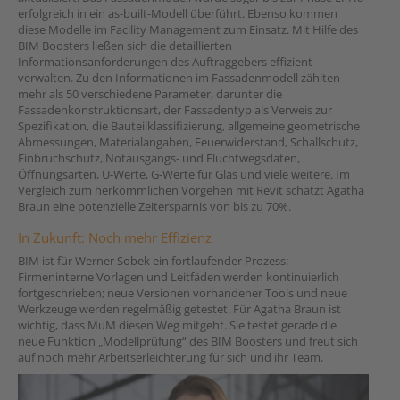
erfolgreich in ein as-built-Modell überführt. Ebenso kommen
diese Modelle im Facility Management zum Einsatz. Mit Hilfe des
BIM Boosters ließen sich die detaillierten
Informationsanforderungen des Auftraggebers effizient
verwalten. Zu den Informationen im Fassadenmodell zählten
mehr als 50 verschiedene Parameter, darunter die
Fassadenkonstruktionsart, der Fassadentyp als Verweis zur
Spezifikation, die Bauteilklassifizierung, allgemeine geometrische
Abmessungen, Materialangaben, Feuerwiderstand, Schallschutz,
Einbruchschutz, Notausgangs- und Fluchtwegsdaten,
Öffnungsarten, U-Werte, G-Werte für Glas und viele weitere. Im
Vergleich zum herkömmlichen Vorgehen mit Revit schätzt Agatha
Braun eine potenzielle Zeitersparnis von bis zu 70%.
In Zukunft: Noch mehr Effizienz
BIM ist für Werner Sobek ein fortlaufender Prozess:
Firmeninterne Vorlagen und Leitfäden werden kontinuierlich
fortgeschrieben; neue Versionen vorhandener Tools und neue
Werkzeuge werden regelmäßig getestet. Für Agatha Braun ist
wichtig, dass MuM diesen Weg mitgeht. Sie testet gerade die
neue Funktion „Modellprüfung“ des BIM Boosters und freut sich
auf noch mehr Arbeitserleichterung für sich und ihr Team.