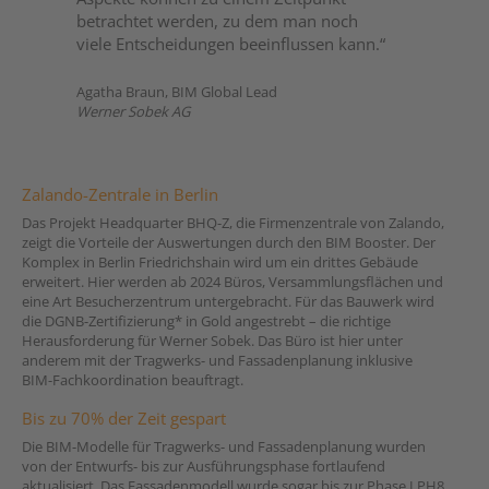
betrachtet werden, zu dem man noch
viele Entscheidungen beeinflussen kann.“
Agatha Braun, BIM Global Lead
Werner Sobek AG
Zalando-Zentrale in Berlin
Das Projekt Headquarter BHQ-Z, die Firmenzentrale von Zalando,
zeigt die Vorteile der Auswertungen durch den BIM Booster. Der
Komplex in Berlin Friedrichshain wird um ein drittes Gebäude
erweitert. Hier werden ab 2024 Büros, Versammlungsflächen und
eine Art Besucherzentrum untergebracht. Für das Bauwerk wird
die DGNB-Zertifizierung* in Gold angestrebt – die richtige
Herausforderung für Werner Sobek. Das Büro ist hier unter
anderem mit der Tragwerks- und Fassadenplanung inklusive
BIM-Fachkoordination beauftragt.
Bis zu 70% der Zeit gespart
Die BIM-Modelle für Tragwerks- und Fassadenplanung wurden
von der Entwurfs- bis zur Ausführungsphase fortlaufend
aktualisiert. Das Fassadenmodell wurde sogar bis zur Phase LPH8