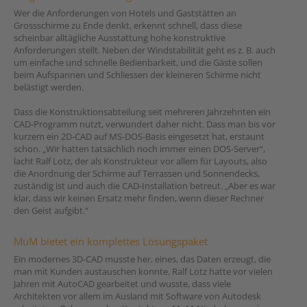
Wer die Anforderungen von Hotels und Gaststätten an
Grossschirme zu Ende denkt, erkennt schnell, dass diese
scheinbar alltägliche Ausstattung hohe konstruktive
Anforderungen stellt. Neben der Windstabilität geht es z. B. auch
um einfache und schnelle Bedienbarkeit, und die Gäste sollen
beim Aufspannen und Schliessen der kleineren Schirme nicht
belästigt werden.
Dass die Konstruktionsabteilung seit mehreren Jahrzehnten ein
CAD-Programm nutzt, verwundert daher nicht. Dass man bis vor
kurzem ein 2D-CAD auf MS-DOS-Basis eingesetzt hat, erstaunt
schon. „Wir hatten tatsächlich noch immer einen DOS-Server“,
lacht Ralf Lotz, der als Konstrukteur vor allem für Layouts, also
die Anordnung der Schirme auf Terrassen und Sonnendecks,
zuständig ist und auch die CAD-Installation betreut. „Aber es war
klar, dass wir keinen Ersatz mehr finden, wenn dieser Rechner
den Geist aufgibt.“
MuM bietet ein komplettes Lösungspaket
Ein modernes 3D-CAD musste her, eines, das Daten erzeugt, die
man mit Kunden austauschen konnte. Ralf Lotz hatte vor vielen
Jahren mit AutoCAD gearbeitet und wusste, dass viele
Architekten vor allem im Ausland mit Software von Autodesk