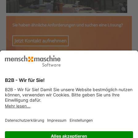
Sie haben ähnliche Anforderungen und suchen eine Lösung?
Jetzt Kontakt aufnehmen
© 2026 Mensch und Maschine -
Impressum
-
Datenschutz
-
Cookie
Consent Settings
-
AGB