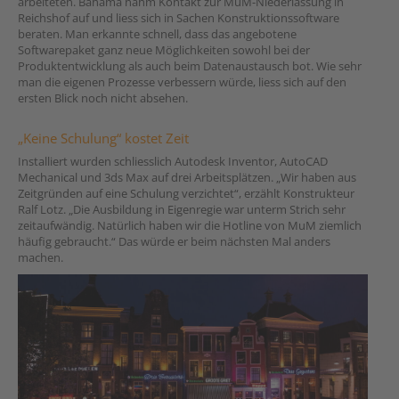
arbeiteten. Bahama nahm Kontakt zur MuM-Niederlassung in
Reichshof auf und liess sich in Sachen Konstruktionssoftware
beraten. Man erkannte schnell, dass das angebotene
Softwarepaket ganz neue Möglichkeiten sowohl bei der
Produktentwicklung als auch beim Datenaustausch bot. Wie sehr
man die eigenen Prozesse verbessern würde, liess sich auf den
ersten Blick noch nicht absehen.
„Keine Schulung“ kostet Zeit
Installiert wurden schliesslich Autodesk Inventor, AutoCAD
Mechanical und 3ds Max auf drei Arbeitsplätzen. „Wir haben aus
Zeitgründen auf eine Schulung verzichtet“, erzählt Konstrukteur
Ralf Lotz. „Die Ausbildung in Eigenregie war unterm Strich sehr
zeitaufwändig. Natürlich haben wir die Hotline von MuM ziemlich
häufig gebraucht.“ Das würde er beim nächsten Mal anders
machen.