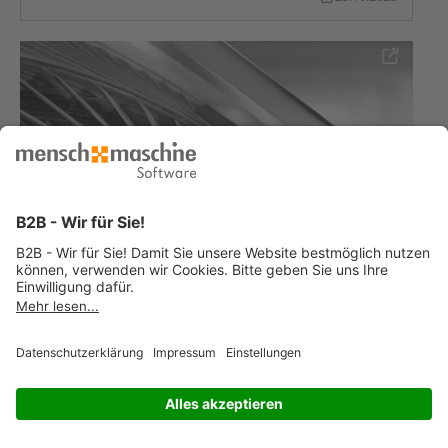
akademiekompakt: Übersicht Autodesk Fusion
„Manufacturing Extension“
In diesem Webinar wird Ihnen ein Überblick der
Möglichkeiten der Manufacturing Extension in Autodesk
Fusion vorgestellt. Die Autodesk Fusion Manufacturing
Extension bietet erweiterte Funktionen in ...
06.10.2025