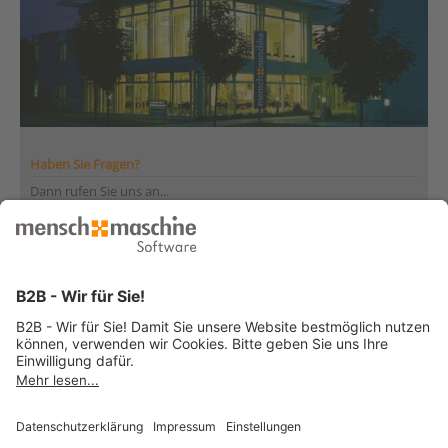
Haben Sie Fragen?
Dann rufen Sie uns an...
Infoline +41 44 864 19 00
Montag bis Freitag
von 08:00 bis 12:00 Uhr
und 13:30 bis 17:00 Uhr
... oder senden Sie uns Ihre Nachricht
»
© 2026 Mensch und Maschine -
Impressum
-
Datenschutz
-
Cookie
Consent Settings
-
AGB