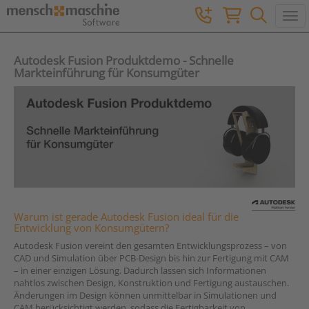
Togg
Autodesk Fusion Produktdemo - Schnelle
Markteinführung für Konsumgüter
Warum ist gerade Autodesk Fusion ideal für die
Entwicklung von Konsumgütern?
Autodesk Fusion vereint den gesamten Entwicklungsprozess – von
CAD und Simulation über PCB-Design bis hin zur Fertigung mit CAM
– in einer einzigen Lösung. Dadurch lassen sich Informationen
nahtlos zwischen Design, Konstruktion und Fertigung austauschen.
Änderungen im Design können unmittelbar in Simulationen und
CAM berücksichtigt werden, sodass die Fertigbarkeit von