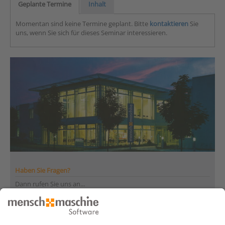
Geplante Termine
Inhalt
Momentan sind keine Termine geplant. Bitte
kontaktieren
Sie
uns, wenn Sie sich für dieses Seminar interessieren.
Haben Sie Fragen?
Dann rufen Sie uns an...
Infoline +41 44 864 19 00
Montag bis Freitag