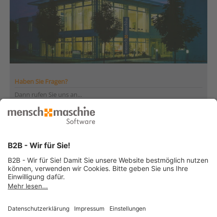
Haben Sie Fragen?
Dann rufen Sie uns an...
Infoline +41 44 864 19 00
Montag bis Freitag
von 08:00 bis 12:00 Uhr
und 13:30 bis 17:00 Uhr
... oder senden Sie uns Ihre Nachricht
»
© 2026 Mensch und Maschine -
Impressum
-
Datenschutz
-
Cookie
Consent Settings
-
AGB