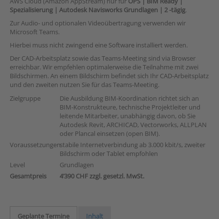
AWS Cloud (Amazon AppStream) nur für
OPS | BIM Ready |
Spezialisierung | Autodesk Navisworks Grundlagen | 2 -tägig
.
Zur Audio- und optionalen Videoübertragung verwenden wir
Microsoft Teams.
Hierbei muss nicht zwingend eine Software installiert werden.
Der CAD-Arbeitsplatz sowie das Teams-Meeting sind via Browser
erreichbar. Wir empfehlen optimalerweise die Teilnahme mit zwei
Bildschirmen. An einem Bildschirm befindet sich Ihr CAD-Arbeitsplatz
und den zweiten nutzen Sie für das Teams-Meeting.
Zielgruppe
Die Ausbildung BIM-Koordination richtet sich an
BIM-Konstrukteure, technische Projektleiter und
leitende Mitarbeiter, unabhängig davon, ob Sie
Autodesk Revit, ARCHICAD, Vectorworks, ALLPLAN
oder Plancal einsetzen (open BIM).
Voraussetzungen
stabile Internetverbindung ab 3.000 kbit/s, zweiter
Bildschirm oder Tablet empfohlen
Level
Grundlagen
Gesamtpreis
4’390 CHF zzgl. gesetzl. MwSt.
Geplante Termine
Inhalt