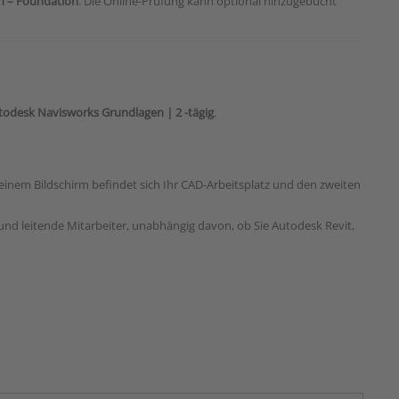
on – Foundation
. Die Online-Prüfung kann optional hinzugebucht
todesk Navisworks Grundlagen | 2 -tägig
.
einem Bildschirm befindet sich Ihr CAD-Arbeitsplatz und den zweiten
und leitende Mitarbeiter, unabhängig davon, ob Sie Autodesk Revit,