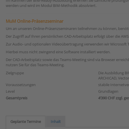
Im Rahmen der BIM-Ready-Ausbildung erlernen Sie sämtliche prüfungsre
werden und wird im Modul BIM-Methodik absolviert.
MuM Online-Präsenzseminar
Um an unseren Online-Präsenzseminaren teilnehmen zu können, benötige
Der Zugriff auf Ihren persönlichen CAD-Arbeitsplatz erfolgt über die A
Zur Audio- und optionalen Videoübertragung verwenden wir Microsoft 
Hierbei muss nicht zwingend eine Software installiert werden.
Der CAD-Arbeitsplatz sowie das Teams-Meeting sind via Browser erreichb
nutzen Sie für das Teams-Meeting.
Zielgruppe
Die Ausbildung BI
ARCHICAD, Vector
Voraussetzungen
stabile Internetv
Level
Grundlagen
Gesamtpreis
4’390 CHF zzgl. ge
Geplante Termine
Inhalt