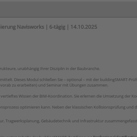
sierung Navisworks | 6-tägig | 14.10.2025
trukteure, unabhängig Ihrer Disziplin in der Baubranche.
telt. Dieses Modul schließen Sie – optional – mit der buildingSMART-Prüfun
 (vorab zu erarbeiten) und Seminar mit Übungen zusammen.
 vertieftes Wissen der BIM-Koordination. Sie erlernen die Umsetzung der K
tionsprozess optimieren kann. Neben der klassischen Kollisionsprüfung u
tur, Tragwerksplanung, Gebäudetechnik und Infrastruktur zusammengefasst