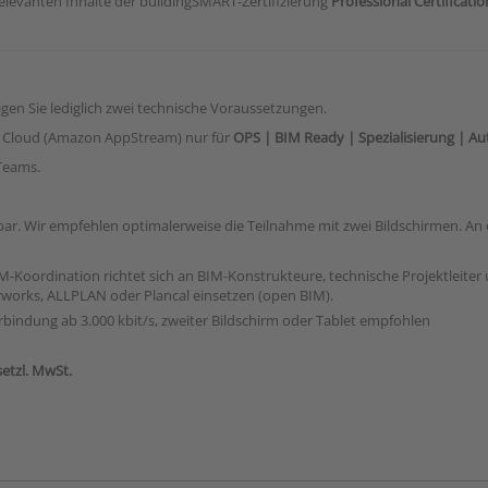
levanten Inhalte der buildingSMART-Zertifizierung
Professional Certificati
n Sie lediglich zwei technische Voraussetzungen.
WS Cloud (Amazon AppStream) nur für
OPS | BIM Ready | Spezialisierung | Au
Teams.
ar. Wir empfehlen optimalerweise die Teilnahme mit zwei Bildschirmen. An 
M-Koordination richtet sich an BIM-Konstrukteure, technische Projektleiter 
works, ALLPLAN oder Plancal einsetzen (open BIM).
erbindung ab 3.000 kbit/s, zweiter Bildschirm oder Tablet empfohlen
setzl. MwSt.