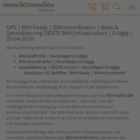
Togg
OPS | BIM Ready | BIM-Koordination | Basis &
Spezialisierung DESITE BIM (Infrastruktur) | 6-tägig |
20.04.2026
Die Ausbildung besteht aus den Modulen:
BIM-Methodik | Grundlagen (2-tägig)
BIM-Koordination | Grundlagen (2-tägig)
Spezialisierung | DESITE md pro | Grundlagen (2-tägig)
→ Abschluss mit Zertifikat "BIM Ready | BIM-Koordinator"
Der 6-tägige Kurs richtet sich an Projektleiter und fortgeschrittene
Konstrukteure, unabhängig Ihrer Disziplin in der Baubranche.
Im ersten Modul wird grundlegendes Wissen über die
BIM-Methodik
vermittelt. Dieses Modul schließen Sie – optional – mit der
buildingSMART-Prüfung ab und erhalten ein international
anerkanntes Zertifikat. Das BIM-Methodik Seminar setzt sich dabei
aus den Teilen MuM e-Learning (vorab zu erarbeiten) und Seminar
mit Übungen zusammen.
Das zweite Modul legt den Fokus auf den Gesamtprozess und
vermittelt vertieftes Wissen der
BIM-Koordination
. Sie lernen die