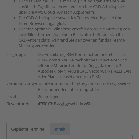
Für das Seminar DESITE md Pro | Grundlagen erhalten Sie
zusätzlich Zugriff auf Ihren persönlichen CAD-Arbeitsplatz
über die AWS Cloud (Amazon AppStream).
Der CAD-Arbeitsplatz sowie das Teams-Meeting sind über
Ihren Browser zugänglich.
Für eine optimale Teilnahme empfehlen wir die Nutzung von
zwei Bildschirmen: Auf einem Bildschirm befindet sich Ihr
CAD-Arbeitsplatz, während Sie den zweiten für das Teams-
Meeting verwenden.
Zielgruppe
Die Ausbildung BIM-Koordination richtet sich an
BIM-Konstrukteure, technische Projektleiter und
leitende Mitarbeiter. Unabhängig davon, ob Sie
Autodesk Revit, ARCHICAD, Vectorworks, ALLPLAN
oder Plancal einsetzen (open BIM).
Voraussetzungen
stabile Internetverbindung ab 3.000 kbit/s, zweiter
Bildschirm oder Tablet empfohlen
Level
Grundlagen
Gesamtpreis
4’390 CHF zzgl. gesetzl. MwSt.
Geplante Termine
Inhalt