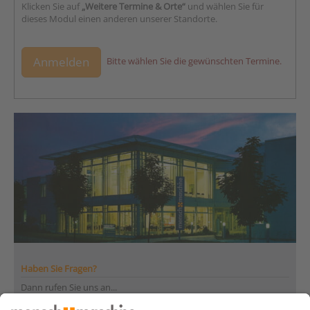
Klicken Sie auf
„Weitere Termine & Orte“
und wählen Sie für
dieses Modul einen anderen unserer Standorte.
Anmelden
Bitte wählen Sie die gewünschten Termine.
Haben Sie Fragen?
Dann rufen Sie uns an...