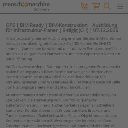
Togg
OPS | BIM Ready | BIM-Konstruktion | Ausbildung
für Infrastruktur-Planer | 9-tägig (CH) | 07.12.2026
In der praxisorientierten Ausbildung erlernen Sie den BIM-konforme
Infrastrukturplanung mit Autodesk Civil 3D. Lernen Sie Civil 3D
kennen - Vom ersten Kontakt mit der intuitiven Benutzeroberfläche
bis hin zur Ausgabe von Planwerken und dem Export von Daten zur
Bauausführung.
Auf Basis verschiedener Datenquellen in heterogenen Formaten der
realen Planungspraxis leiten Sie mit nur wenigen erforderlichen
Konstruktionen neue Entwürfe für Geländemodellierungen,
Straßen-, Schienen- und Wasserwege ab und steuern diese mit Hilfe
von Planungsparametern und Entwurfsrichtlinien.
An einem realen Datenbestand erlernen Sie die Modellierung von
Staubecken, die Trassierung von 3D-Profilkörpern von
außerörtlichen und innerörtlichen Verkehrswegen einschließlich
komplexer Kombinationen mit Knotenpunkten, Brücken- und
Tunnelbauwerken. Dabei betrachten Sie das Objektmodell stets im
Kontext der Interaktion mit Werkzeugen der interdisziplinären
Zusammenarbeit, hochwertiger Präsentationen und detaillierter