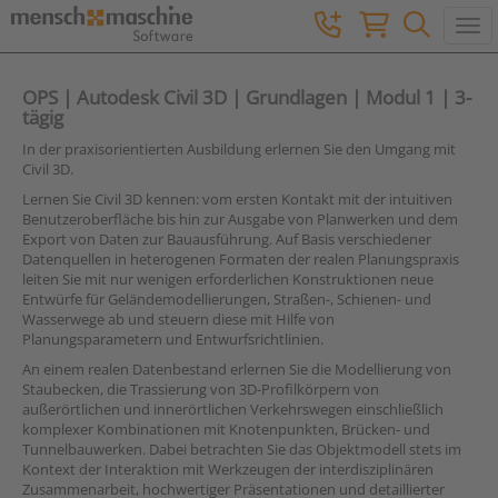
Togg
OPS | Autodesk Civil 3D | Grundlagen | Modul 1 | 3-
tägig
In der praxisorientierten Ausbildung erlernen Sie den Umgang mit
Civil 3D.
Lernen Sie Civil 3D kennen: vom ersten Kontakt mit der intuitiven
Benutzeroberfläche bis hin zur Ausgabe von Planwerken und dem
Export von Daten zur Bauausführung. Auf Basis verschiedener
Datenquellen in heterogenen Formaten der realen Planungspraxis
leiten Sie mit nur wenigen erforderlichen Konstruktionen neue
Entwürfe für Geländemodellierungen, Straßen-, Schienen- und
Wasserwege ab und steuern diese mit Hilfe von
Planungsparametern und Entwurfsrichtlinien.
An einem realen Datenbestand erlernen Sie die Modellierung von
Staubecken, die Trassierung von 3D-Profilkörpern von
außerörtlichen und innerörtlichen Verkehrswegen einschließlich
komplexer Kombinationen mit Knotenpunkten, Brücken- und
Tunnelbauwerken. Dabei betrachten Sie das Objektmodell stets im
Kontext der Interaktion mit Werkzeugen der interdisziplinären
Zusammenarbeit, hochwertiger Präsentationen und detaillierter