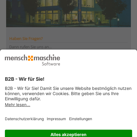
Haben Sie Fragen?
Dann rufen Sie uns an...
Infoline +41 44 864 19 00
Montag bis Freitag
von 08:00 bis 12:00 Uhr
und 13:30 bis 17:00 Uhr
... oder senden Sie uns Ihre Nachricht
»
© 2026 Mensch und Maschine -
Impressum
-
Datenschutz
-
Cookie
Consent Settings
-
AGB