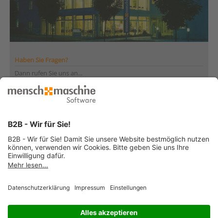
Haben Sie Fragen?
Dann rufen Sie uns an...
Infoline +41 44 864 19 00
Montag bis Freitag
von 08:00 bis 12:00 Uhr
und 13:30 bis 17:00 Uhr
... oder senden Sie uns Ihre Nachricht
»
© 2026 Mensch und Maschine -
Impressum
-
Datenschutz
-
Cookie
Consent Settings
-
AGB