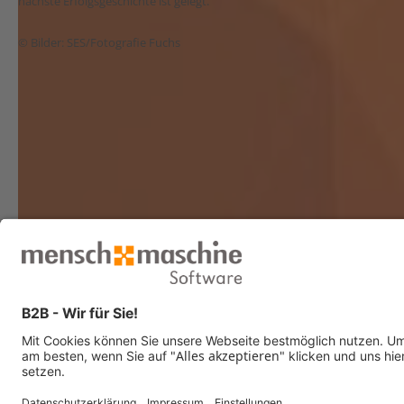
nächste Erfolgsgeschichte ist gelegt.
© Bilder: SES/Fotografie Fuchs