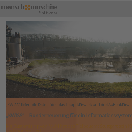
„KWISS“ liefert die Daten über das Hauptklärwerk und drei Außenklärwe
„KWISS“ – Runderneuerung für ein Informationssyste
Mit Customizing von MuM hat das Tiefbauamt Stuttgart sein K
und modernisiert