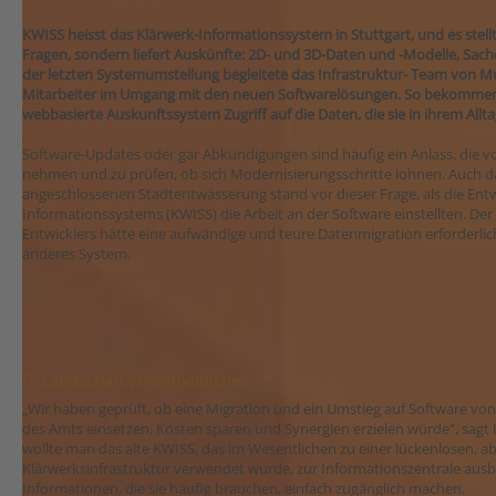
KWISS heisst das Klärwerk-Informationssystem in Stuttgart, und es stel
Fragen, sondern liefert Auskünfte: 2D- und 3D-Daten und -Modelle, Sach
der letzten Systemumstellung begleitete das Infrastruktur- Team von M
Mitarbeiter im Umgang mit den neuen Softwarelösungen. So bekommen al
webbasierte Auskunftssystem Zugriff auf die Daten, die sie in ihrem Allt
Software-Updates oder gar Abkündigungen sind häufig ein Anlass, die 
nehmen und zu prüfen, ob sich Modernisierungsschritte lohnen. Auch da
angeschlossenen Stadtentwässerung stand vor dieser Frage, als die Entw
Informationssystems (KWISS) die Arbeit an der Software einstellten. Der
Entwicklers hätte eine aufwändige und teure Datenmigration erforderli
anderes System.
IT-Landschaft vereinheitlichen
„Wir haben geprüft, ob eine Migration und ein Umstieg auf Software von
des Amts einsetzen, Kosten sparen und Synergien erzielen würde“, sagt I
wollte man das alte KWISS, das im Wesentlichen zu einer lückenlosen, 
Klärwerksinfrastruktur verwendet wurde, zur Informationszentrale ausb
Informationen, die sie häufig brauchen, einfach zugänglich machen.