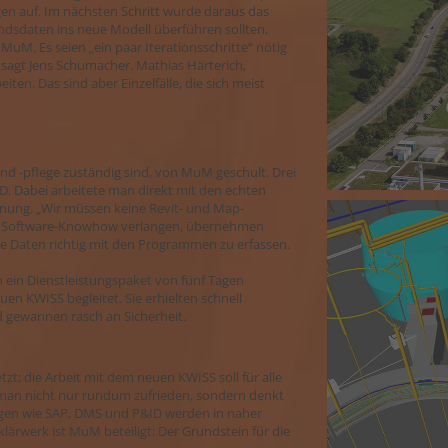
en auf. Im nächsten Schritt wurde daraus das
ndsdaten ins neue Modell überführen sollten,
M. Es seien „ein paar Iterationsschritte“ nötig
 sagt Jens Schumacher. Mathias Härterich,
ten. Das sind aber Einzelfälle, die sich meist
und -pflege zuständig sind, von MuM geschult. Drei
. Dabei arbeitete man direkt mit den echten
öhnung. „Wir müssen keine Revit- und Map-
ndes Software-Knowhow verlangen, übernehmen
die Daten richtig mit den Programmen zu erfassen.
 ein Dienstleistungspaket von fünf Tagen
en KWISS begleitet. Sie erhielten schnell
gewannen rasch an Sicherheit.
; die Arbeit mit dem neuen KWISS soll für alle
st man nicht nur rundum zufrieden, sondern denkt
ngen wie SAP, DMS und P&ID werden in naher
ärwerk ist MuM beteiligt: Der Grundstein für die