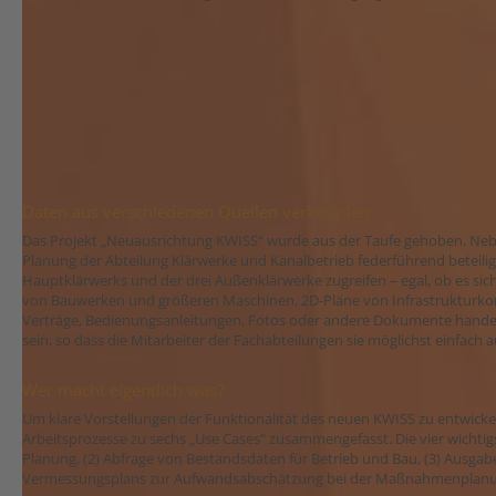
Daten aus verschiedenen Quellen verknüpfen
Das Projekt „Neuausrichtung KWISS“ wurde aus der Taufe gehoben. Nebe
Planung der Abteilung Klärwerke und Kanalbetrieb federführend beteilig
Hauptklärwerks und der drei Außenklärwerke zugreifen – egal, ob es si
von Bauwerken und größeren Maschinen, 2D-Pläne von Infrastrukturk
Verträge, Bedienungsanleitungen, Fotos oder andere Dokumente handelt
sein, so dass die Mitarbeiter der Fachabteilungen sie möglichst einfach
Wer macht eigentlich was?
Um klare Vorstellungen der Funktionalität des neuen KWISS zu entwick
Arbeitsprozesse zu sechs „Use Cases“ zusammengefasst. Die vier wichti
Planung, (2) Abfrage von Bestandsdaten für Betrieb und Bau, (3) Ausgab
Vermessungsplans zur Aufwandsabschätzung bei der Maßnahmenplanu