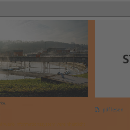
rke.
pdf lesen
m
lärwerk-Informationssystem vereinheitlicht