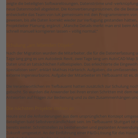
zeigte die beteiligten Softwarelösungen, Datenströme und -verknüpfung
neue Datenmodell abgeleitet. Die Konvertierungsroutinen, die die Besta
entwickelte das Team von IuK gemeinsam mit den Programmierern von Mu
gewesen, bis alle Daten korrekt wieder zur Verfügung gestanden hätten,
Projektleiter Planung, ergänzt: „Manche Details merkt man erst beim Arbei
schnell manuell korrigieren lassen – völlig normal.“
Schulung „am lebenden Objekt“
Nach der Migration wurden die Mitarbeiter, die für die Datenerfassung 
Tage lang ging es um Autodesk Revit, zwei Tage lang um AutoCAD Map 3D
Daten und an tatsächlichen Fallbeispielen. Das erleichterte die Eingew
Spezialisten sein“, erklärt Mathias Härterich. Aufgaben, die umfasse
externe Ingenieurbüros. Aufgabe der Mitarbeiter im Tiefbauamt ist es, 
Die Verantwortlichen im Tiefbauamt hatten zusätzlich zur Schulung noch
gebucht. So wurden die Anwender bei ihren ersten Schritten mit dem neu
Antworten auf Fragen zur Bedienung und zu den Zusammenhängen und 
Die nächsten Projekte stehen an
Heute sind die Anforderungen aus dem ursprünglichen Konzept umgesetzt
Beteiligten bald Selbstverständlichkeit sein. Im Tiefbauamt Stuttgart i
bereits weiter. Schnittstellen zu bestehenden und geplanten Anwendu
Zukunft umgesetzt. An der Einführung einer P&ID-Lösung für das Hauptkl