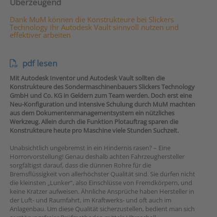
Überzeugend
Dank MuM können die Konstrukteure bei Slickers
Technology ihr Autodesk Vault sinnvoll nutzen und
effektiver arbeiten
pdf lesen
Mit Autodesk Inventor und Autodesk Vault sollten die
Konstrukteure des Sondermaschinenbauers Slickers Technology
GmbH und Co. KG in Geldern zum Team werden. Doch erst eine
Neu-Konfiguration und intensive Schulung durch MuM machten
aus dem Dokumentenmanagementsystem ein nützliches
Werkzeug. Allein durch die Funktion Plotauftrag sparen die
Konstrukteure heute pro Maschine viele Stunden Suchzeit.
Unabsichtlich ungebremst in ein Hindernis rasen? – Eine
Horrorvorstellung! Genau deshalb achten Fahrzeughersteller
sorgfältigst darauf, dass die dünnen Rohre für die
Bremsflüssigkeit von allerhöchster Qualität sind. Sie dürfen nicht
die kleinsten „Lunker“, also Einschlüsse von Fremdkörpern, und
keine Kratzer aufweisen. Ähnliche Ansprüche haben Hersteller in
der Luft- und Raumfahrt, im Kraftwerks- und oft auch im
Anlagenbau. Um diese Qualität sicherzustellen, bedient man sich