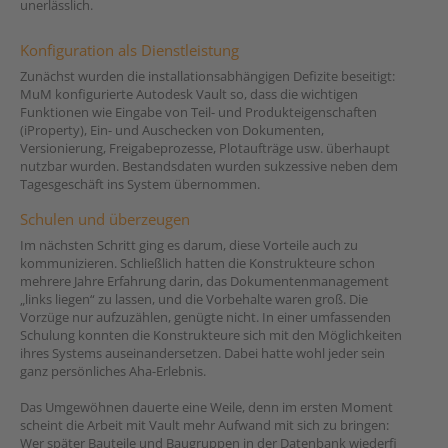
unerlässlich.
Konfiguration als Dienstleistung
Zunächst wurden die installationsabhängigen Defizite beseitigt:
MuM konfigurierte Autodesk Vault so, dass die wichtigen
Funktionen wie Eingabe von Teil- und Produkteigenschaften
(iProperty), Ein- und Auschecken von Dokumenten,
Versionierung, Freigabeprozesse, Plotaufträge usw. überhaupt
nutzbar wurden. Bestandsdaten wurden sukzessive neben dem
Tagesgeschäft ins System übernommen.
Schulen und überzeugen
Im nächsten Schritt ging es darum, diese Vorteile auch zu
kommunizieren. Schließlich hatten die Konstrukteure schon
mehrere Jahre Erfahrung darin, das Dokumentenmanagement
„links liegen“ zu lassen, und die Vorbehalte waren groß. Die
Vorzüge nur aufzuzählen, genügte nicht. In einer umfassenden
Schulung konnten die Konstrukteure sich mit den Möglichkeiten
ihres Systems auseinandersetzen. Dabei hatte wohl jeder sein
ganz persönliches Aha-Erlebnis.
Das Umgewöhnen dauerte eine Weile, denn im ersten Moment
scheint die Arbeit mit Vault mehr Aufwand mit sich zu bringen:
Wer später Bauteile und Baugruppen in der Datenbank wiederfi