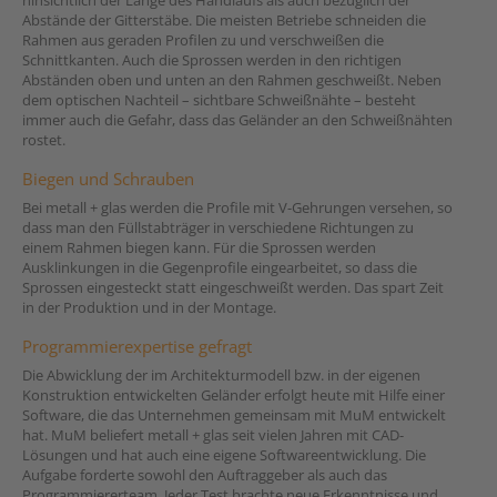
hinsichtlich der Länge des Handlaufs als auch bezüglich der
Abstände der Gitterstäbe. Die meisten Betriebe schneiden die
Rahmen aus geraden Profilen zu und verschweißen die
Schnittkanten. Auch die Sprossen werden in den richtigen
Abständen oben und unten an den Rahmen geschweißt. Neben
dem optischen Nachteil – sichtbare Schweißnähte – besteht
immer auch die Gefahr, dass das Geländer an den Schweißnähten
rostet.
Biegen und Schrauben
Bei metall + glas werden die Profile mit V-Gehrungen versehen, so
dass man den Füllstabträger in verschiedene Richtungen zu
einem Rahmen biegen kann. Für die Sprossen werden
Ausklinkungen in die Gegenprofile eingearbeitet, so dass die
Sprossen eingesteckt statt eingeschweißt werden. Das spart Zeit
in der Produktion und in der Montage.
Programmierexpertise gefragt
Die Abwicklung der im Architekturmodell bzw. in der eigenen
Konstruktion entwickelten Geländer erfolgt heute mit Hilfe einer
Software, die das Unternehmen gemeinsam mit MuM entwickelt
hat. MuM beliefert metall + glas seit vielen Jahren mit CAD-
Lösungen und hat auch eine eigene Softwareentwicklung. Die
Aufgabe forderte sowohl den Auftraggeber als auch das
Programmiererteam. Jeder Test brachte neue Erkenntnisse und