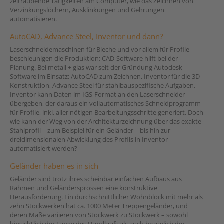
zeitraubende Tätigkeiten am Computer, wie das Zeichnen von
Verzinkungslöchern, Ausklinkungen und Gehrungen
automatisieren.
AutoCAD, Advance Steel, Inventor und dann?
Laserschneidemaschinen für Bleche und vor allem für Profile
beschleunigen die Produktion; CAD-Software hilft bei der
Planung. Bei metall + glas war seit der Gründung Autodesk-
Software im Einsatz: AutoCAD zum Zeichnen, Inventor für die 3D-
Konstruktion, Advance Steel für stahlbauspezifische Aufgaben.
Inventor kann Daten im IGS-Format an den Laserschneider
übergeben, der daraus ein vollautomatisches Schneidprogramm
für Profile, inkl. aller nötigen Bearbeitungsschritte generiert. Doch
wie kann der Weg von der Architekturzeichnung über das exakte
Stahlprofil – zum Beispiel für ein Geländer – bis hin zur
dreidimensionalen Abwicklung des Profils in Inventor
automatisiert werden?
Geländer haben es in sich
Geländer sind trotz ihres scheinbar einfachen Aufbaus aus
Rahmen und Geländersprossen eine konstruktive
Herausforderung. Ein durchschnittlicher Wohnblock mit mehr als
zehn Stockwerken hat ca. 1000 Meter Treppengeländer, und
deren Maße variieren von Stockwerk zu Stockwerk – sowohl