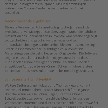
damit neue Programmieraufgaben. Die Einschränkungen
während der Corona-Pandemie verzögerten das Projekt
zusätzlich.
Beeindruckende Ergebnisse
Die erste Version des Rohrlasertools ging drei Jahre nach dem
Projektstart live. Die Ergebnisse überzeugen. Durch die nahtlose
Integration des Rohrlasertools in Inventor wird präzise angezeigt,
wo geschnitten und gebohrt werden muss und wo
konstruktionsbedingte Bänder stehen bleiben müssen. Die sog.
Streckungsparameter berücksichtigen vollautomatisch
Materialzugaben, die beim Biegen benötigt werden. Die Software
zeigt, wie das Geländer nach dem Biegen aussieht, so dass
Kundin oder Kunde das Ergebnis schnell erkennen und den
endgültigen Auftrag erteilen können. Schon mit dieser ersten
Version spart das Konstruktionsteam bei metall + glas viel Zeit.
Schlosserei 2.1 wird Realität
Weitere Optimierungen folgen, und Thomas Kietaibl kommt
seinem Ziel immer näher: „Es wäre fantastisch für die ganze
Branche, wenn wir alle Bohrer, Sägen, Stanzmaschinen,
Schweißgeräte usw. sowie menschliche Messfehler aus den
Werkstätten entfernen und durch Laserschneider und -schweißer
ersetzen könnten.“ Dass die gemeinsam mit MuM entwickelte