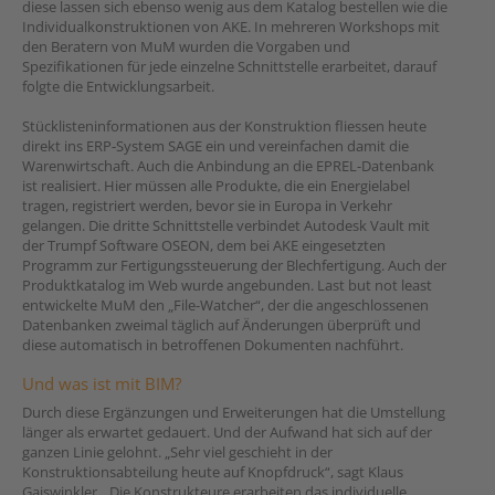
diese lassen sich ebenso wenig aus dem Katalog bestellen wie die
Individualkonstruktionen von AKE. In mehreren Workshops mit
den Beratern von MuM wurden die Vorgaben und
Spezifikationen für jede einzelne Schnittstelle erarbeitet, darauf
folgte die Entwicklungsarbeit.
Stücklisteninformationen aus der Konstruktion fliessen heute
direkt ins ERP-System SAGE ein und vereinfachen damit die
Warenwirtschaft. Auch die Anbindung an die EPREL-Datenbank
ist realisiert. Hier müssen alle Produkte, die ein Energielabel
tragen, registriert werden, bevor sie in Europa in Verkehr
gelangen. Die dritte Schnittstelle verbindet Autodesk Vault mit
der Trumpf Software OSEON, dem bei AKE eingesetzten
Programm zur Fertigungssteuerung der Blechfertigung. Auch der
Produktkatalog im Web wurde angebunden. Last but not least
entwickelte MuM den „File-Watcher“, der die angeschlossenen
Datenbanken zweimal täglich auf Änderungen überprüft und
diese automatisch in betroffenen Dokumenten nachführt.
Und was ist mit BIM?
Durch diese Ergänzungen und Erweiterungen hat die Umstellung
länger als erwartet gedauert. Und der Aufwand hat sich auf der
ganzen Linie gelohnt. „Sehr viel geschieht in der
Konstruktionsabteilung heute auf Knopfdruck“, sagt Klaus
Gaiswinkler. „Die Konstrukteure erarbeiten das individuelle