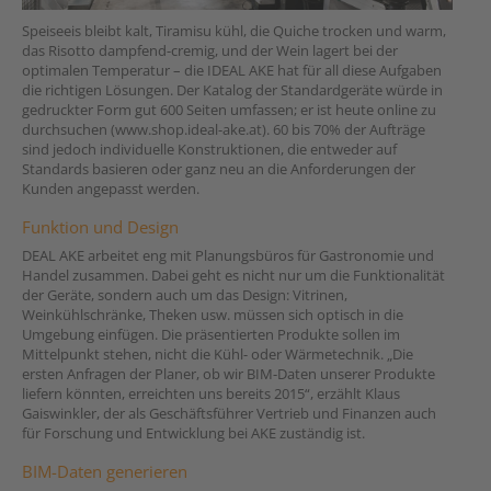
Speiseeis bleibt kalt, Tiramisu kühl, die Quiche trocken und warm,
das Risotto dampfend-cremig, und der Wein lagert bei der
optimalen Temperatur – die IDEAL AKE hat für all diese Aufgaben
die richtigen Lösungen. Der Katalog der Standardgeräte würde in
gedruckter Form gut 600 Seiten umfassen; er ist heute online zu
durchsuchen (www.shop.ideal-ake.at). 60 bis 70% der Aufträge
sind jedoch individuelle Konstruktionen, die entweder auf
Standards basieren oder ganz neu an die Anforderungen der
Kunden angepasst werden.
Funktion und Design
DEAL AKE arbeitet eng mit Planungsbüros für Gastronomie und
Handel zusammen. Dabei geht es nicht nur um die Funktionalität
der Geräte, sondern auch um das Design: Vitrinen,
Weinkühlschränke, Theken usw. müssen sich optisch in die
Umgebung einfügen. Die präsentierten Produkte sollen im
Mittelpunkt stehen, nicht die Kühl- oder Wärmetechnik. „Die
ersten Anfragen der Planer, ob wir BIM-Daten unserer Produkte
liefern könnten, erreichten uns bereits 2015“, erzählt Klaus
Gaiswinkler, der als Geschäftsführer Vertrieb und Finanzen auch
für Forschung und Entwicklung bei AKE zuständig ist.
BIM-Daten generieren