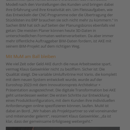
Modell nach den Vorstellungen des Kunden und bringen dabei
ihre Erfahrung und ihre Kreativität ein. Um Fleissaufgaben, wie
das Entwickeln der CNC-Programme oder die Übertragung der
Stücklisten ins ERP brauchen sie sich nicht mehr zu kümmern.“ In
Sachen BIM hat sich auf Seiten der Planungsbüros ebenfalls viel
getan: Die meisten Planer können heute 3D-Daten in
unterschiedlichen Formaten weiterverarbeiten. Da aber immer
mehr öffentliche Auftraggeber BIM-Daten fordern, ist AKE mit
seinem BIM-Projekt auf dem richtigen Weg.
Mit MuM am Ball bleiben
Wie viel Zeit oder Geld AKE durch die neue Arbeitsweise spart,
vermag Klaus Gaiswinkler nicht zu beziffern. Sicher ist: Die
Qualität steigt. Die variable Umluftvitrine Hot Vario, die komplett
mit dem neuen System entwickelt wurde, wurde auf der
Euroshop 2023 mit dem Innovationspreis Architektur +
Präsentation ausgezeichnet. Die digitale Transformation bei AKE
geht unterdessen weiter: Die ersten Schritte zur Entwicklung
eines Produktkonfigurators, mit dem Kunden ihre individuellen
Anforderungen online spezifizieren können, laufen. MuM ist
dabei an Bord. „Wir haben als Projektpartner so viel voneinander
und miteinander gelernt“, resümiert Klaus Gaiswinkler, „da ist
klar, dass der gemeinsame Erfolgsweg weitergeht.“