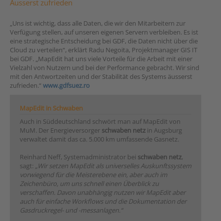
Äusserst zufrieden
„Uns ist wichtig, dass alle Daten, die wir den Mitarbeitern zur
Verfügung stellen, auf unseren eigenen Servern verbleiben. Es ist
eine strategische Entscheidung bei GDF, die Daten nicht über die
Cloud zu verteilen“, erklärt Radu Negoita, Projektmanager GIS IT
bei GDF. „MapEdit hat uns viele Vorteile für die Arbeit mit einer
Vielzahl von Nutzern und bei der Performance gebracht. Wir sind
mit den Antwortzeiten und der Stabilität des Systems äusserst
zufrieden.“
www.gdfsuez.ro
MapEdit in Schwaben
Auch in Süddeutschland schwört man auf MapEdit von
MuM. Der Energieversorger
schwaben netz
in Augsburg
verwaltet damit das ca. 5.000 km umfassende Gasnetz.
Reinhard Neff, Systemadministrator bei
schwaben netz
,
sagt:
„Wir setzen MapEdit als universelles Auskunftssystem
vorwiegend für die Meisterebene ein, aber auch im
Zeichenbüro, um uns schnell einen Überblick zu
verschaffen. Davon unabhängig nutzen wir MapEdit aber
auch für einfache Workflows und die Dokumentation der
Gasdruckregel- und -messanlagen.“