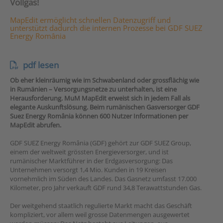
Vollgas!
MapEdit ermöglicht schnellen Datenzugriff und
unterstützt dadurch die internen Prozesse bei GDF SUEZ
Energy România
pdf lesen
Ob eher kleinräumig wie im Schwabenland oder grossflächig wie
in Rumänien – Versorgungsnetze zu unterhalten, ist eine
Herausforderung. MuM MapEdit erweist sich in jedem Fall als
elegante Auskunftslösung. Beim rumänischen Gasversorger GDF
Suez Energy România können 600 Nutzer Informationen per
MapEdit abrufen.
GDF SUEZ Energy România (GDF) gehört zur GDF SUEZ Group,
einem der weltweit grössten Energieversorger, und ist
rumänischer Marktführer in der Erdgasversorgung: Das
Unternehmen versorgt 1,4 Mio. Kunden in 19 Kreisen
vornehmlich im Süden des Landes. Das Gasnetz umfasst 17.000
Kilometer, pro Jahr verkauft GDF rund 34,8 Terawattstunden Gas.
Der weitgehend staatlich regulierte Markt macht das Geschäft
kompliziert, vor allem weil grosse Datenmengen ausgewertet