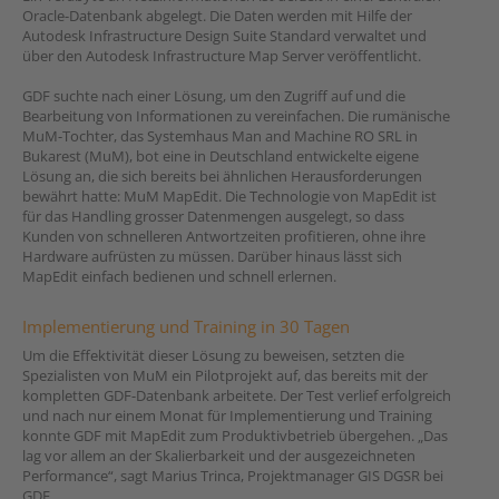
Oracle-Datenbank abgelegt. Die Daten werden mit Hilfe der
Autodesk Infrastructure Design Suite Standard verwaltet und
über den Autodesk Infrastructure Map Server veröffentlicht.
GDF suchte nach einer Lösung, um den Zugriff auf und die
Bearbeitung von Informationen zu vereinfachen. Die rumänische
MuM-Tochter, das Systemhaus Man and Machine RO SRL in
Bukarest (MuM), bot eine in Deutschland entwickelte eigene
Lösung an, die sich bereits bei ähnlichen Herausforderungen
bewährt hatte: MuM MapEdit. Die Technologie von MapEdit ist
für das Handling grosser Datenmengen ausgelegt, so dass
Kunden von schnelleren Antwortzeiten profitieren, ohne ihre
Hardware aufrüsten zu müssen. Darüber hinaus lässt sich
MapEdit einfach bedienen und schnell erlernen.
Implementierung und Training in 30 Tagen
Um die Effektivität dieser Lösung zu beweisen, setzten die
Spezialisten von MuM ein Pilotprojekt auf, das bereits mit der
kompletten GDF-Datenbank arbeitete. Der Test verlief erfolgreich
und nach nur einem Monat für Implementierung und Training
konnte GDF mit MapEdit zum Produktivbetrieb übergehen. „Das
lag vor allem an der Skalierbarkeit und der ausgezeichneten
Performance“, sagt Marius Trinca, Projektmanager GIS DGSR bei
GDF.