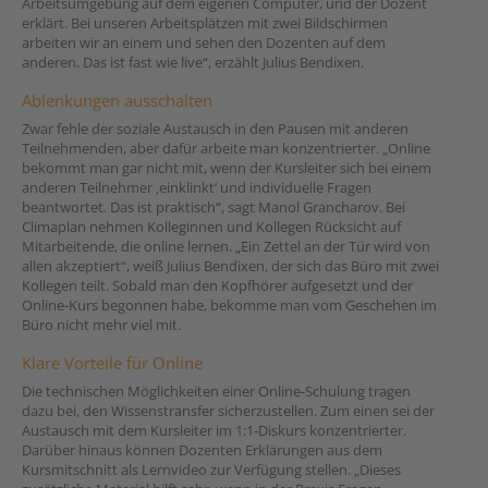
Arbeitsumgebung auf dem eigenen Computer, und der Dozent
erklärt. Bei unseren Arbeitsplätzen mit zwei Bildschirmen
arbeiten wir an einem und sehen den Dozenten auf dem
anderen. Das ist fast wie live“, erzählt Julius Bendixen.
Ablenkungen ausschalten
Zwar fehle der soziale Austausch in den Pausen mit anderen
Teilnehmenden, aber dafür arbeite man konzentrierter. „Online
bekommt man gar nicht mit, wenn der Kursleiter sich bei einem
anderen Teilnehmer ‚einklinkt‘ und individuelle Fragen
beantwortet. Das ist praktisch“, sagt Manol Grancharov. Bei
Climaplan nehmen Kolleginnen und Kollegen Rücksicht auf
Mitarbeitende, die online lernen. „Ein Zettel an der Tür wird von
allen akzeptiert“, weiß Julius Bendixen, der sich das Büro mit zwei
Kollegen teilt. Sobald man den Kopfhörer aufgesetzt und der
Online-Kurs begonnen habe, bekomme man vom Geschehen im
Büro nicht mehr viel mit.
Klare Vorteile für Online
Die technischen Möglichkeiten einer Online-Schulung tragen
dazu bei, den Wissenstransfer sicherzustellen. Zum einen sei der
Austausch mit dem Kursleiter im 1:1-Diskurs konzentrierter.
Darüber hinaus können Dozenten Erklärungen aus dem
Kursmitschnitt als Lernvideo zur Verfügung stellen. „Dieses