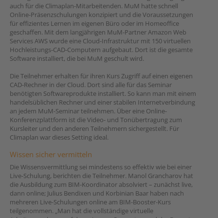
auch für die Climaplan-Mitarbeitenden. MuM hatte schnell
Online-Präsenzschulungen konzipiert und die Voraussetzungen
für effizientes Lernen im eigenen Büro oder im Homeoffice
geschaffen. Mit dem langjährigen MuM-Partner Amazon Web
Services AWS wurde eine Cloud-Infrastruktur mit 150 virtuellen
Hochleistungs-CAD-Computern aufgebaut. Dort ist die gesamte
Software installiert, die bei MuM geschult wird.
Die Teilnehmer erhalten für ihren Kurs Zugriff auf einen eigenen
CAD-Rechner in der Cloud. Dort sind alle für das Seminar
benötigten Softwareprodukte installiert. So kann man mit einem
handelsüblichen Rechner und einer stabilen Internetverbindung
an jedem MuM-Seminar teilnehmen. Über eine Online-
Konferenzplattform ist die Video- und Tonübertragung zum
Kursleiter und den anderen Teilnehmern sichergestellt. Für
Climaplan war dieses Setting ideal.
Wissen sicher vermitteln
Die Wissensvermittlung sei mindestens so effektiv wie bei einer
Live-Schulung, berichten die Teilnehmer. Manol Grancharov hat
die Ausbildung zum BIM-Koordinator absolviert – zunächst live,
dann online; Julius Bendixen und Korbinian Baar haben nach
mehreren Live-Schulungen online am BIM-Booster-Kurs
teilgenommen. „Man hat die vollständige virtuelle