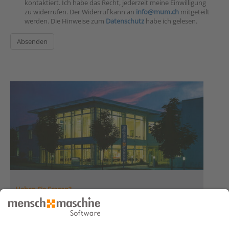
kontaktiert. Ich habe das Recht, jederzeit meine Einwilligung
zu widerrufen. Der Widerruf kann an
info@mum.ch
mitgeteilt
werden. Die Hinweise zum
Datenschutz
habe ich gelesen.
Haben Sie Fragen?
Dann rufen Sie uns an
Infoline +41 44 864 19 00