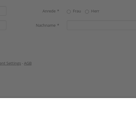
Anrede
Frau
Herr
Nachname
nt Settings
-
AGB