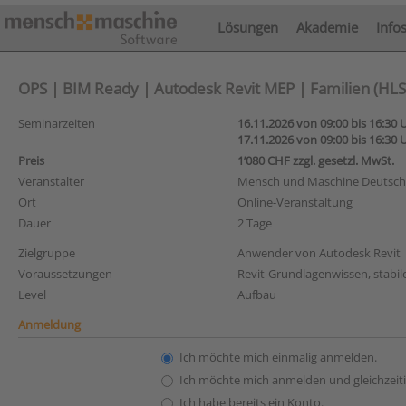
Lösungen
Akademie
Info
OPS | BIM Ready | Autodesk Revit MEP | Familien (HLS) 
Seminarzeiten
16.11.2026 von 09:00 bis 16:30 
17.11.2026 von 09:00 bis 16:30 
Preis
1’080 CHF zzgl. gesetzl. MwSt.
Veranstalter
Mensch und Maschine Deutsc
Ort
Online-Veranstaltung
Dauer
2 Tage
Zielgruppe
Anwender von Autodesk Revit
Voraussetzungen
Revit-Grundlagenwissen, stabil
Level
Aufbau
Anmeldung
Ich möchte mich einmalig anmelden.
Ich möchte mich anmelden und gleichzeiti
Ich habe bereits ein Konto.