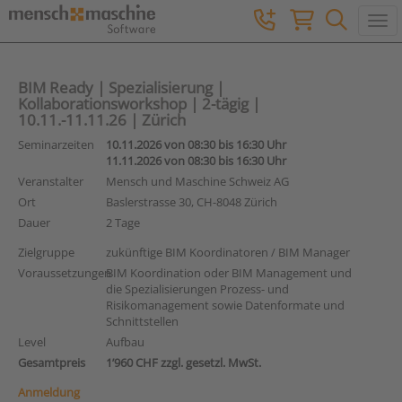
Togg
BIM Ready | Spezialisierung |
Kollaborationsworkshop | 2-tägig |
10.11.-11.11.26 | Zürich
Seminarzeiten
10.11.2026 von 08:30 bis 16:30 Uhr
11.11.2026 von 08:30 bis 16:30 Uhr
Veranstalter
Mensch und Maschine Schweiz AG
Ort
Baslerstrasse 30, CH-8048 Zürich
Dauer
2 Tage
Zielgruppe
zukünftige BIM Koordinatoren / BIM Manager
Voraussetzungen
BIM Koordination oder BIM Management und
die Spezialisierungen Prozess- und
Risikomanagement sowie Datenformate und
Schnittstellen
Level
Aufbau
Gesamtpreis
1’960 CHF zzgl. gesetzl. MwSt.
Anmeldung